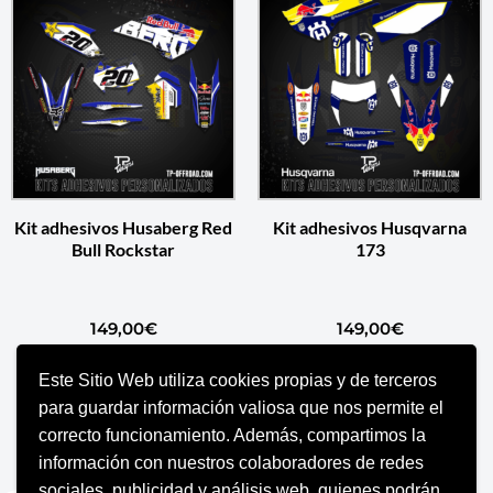
Kit adhesivos Husaberg Red
Kit adhesivos Husqvarna
Bull Rockstar
173
149,00
€
149,00
€
Este Sitio Web utiliza cookies propias y de terceros
AÑADIR AL CARRITO
AÑADIR AL CARRITO
para guardar información valiosa que nos permite el
correcto funcionamiento. Además, compartimos la
información con nuestros colaboradores de redes
sociales, publicidad y análisis web, quienes podrán