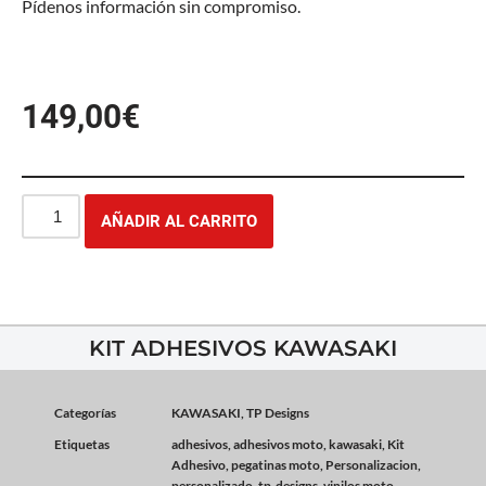
Pídenos información sin compromiso.
149,00
€
AÑADIR AL CARRITO
KIT ADHESIVOS KAWASAKI
Categorías
KAWASAKI
,
TP Designs
Etiquetas
adhesivos
,
adhesivos moto
,
kawasaki
,
Kit
Adhesivo
,
pegatinas moto
,
Personalizacion
,
personalizado
,
tp-designs
,
vinilos moto