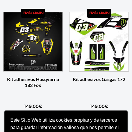
¡ENVÍO GRATIS!
¡ENVÍO GRATIS!
Kit adhesivos Husqvarna
Kit adhesivos Gasgas 172
182 Fox
149,00
€
149,00
€
Este Sitio Web utiliza cookies propias y de terceros
AÑADIR AL CARRITO
AÑADIR AL CARRITO
para guardar información valiosa que nos permite el