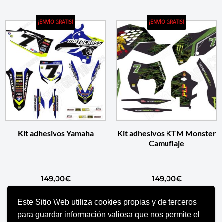
¡ENVÍO GRATIS!
¡ENVÍO GRATIS!
Kit adhesivos Yamaha
Kit adhesivos KTM Monster
Camuflaje
149,00
€
149,00
€
Este Sitio Web utiliza cookies propias y de terceros
AÑADIR AL CARRITO
AÑADIR AL CARRITO
para guardar información valiosa que nos permite el