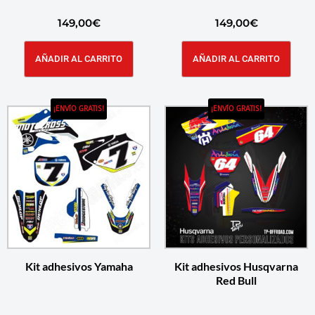
149,00
€
149,00
€
AÑADIR AL CARRITO
AÑADIR AL CARRITO
¡ENVÍO GRATIS!
¡ENVÍO GRATIS!
Kit adhesivos Yamaha
Kit adhesivos Husqvarna
Red Bull