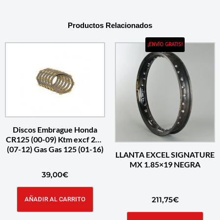
Productos Relacionados
¡ENVÍO GRATIS!
Discos Embrague Honda
CR125 (00-09) Ktm excf 250
(07-12) Gas Gas 125 (01-16)
LLANTA EXCEL SIGNATURE
MX 1.85×19 NEGRA
39,00
€
211,75
€
AÑADIR AL CARRITO