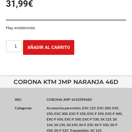
31,99
€
Hay existencias
AÑADIR AL CARRITO
CORONA KTM JMP NARANJA 46D
SKU
CORONA JMP-1610589682
Categorías
Accesorios para moto
,
EXC 125
,
EXC 200
,
EXC
250
,
EXC 300
,
EXC-F 250
,
EXC-F 350
,
EXC-F 400
,
EXC-F 450
,
EXC-F 500
,
EXC-F 530
,
SX 125
,
SX
144
,
SX 150
,
SX 250
,
SX-F 250
,
SX-F 350
,
SX-F
450
,
SX-F 525
,
Transmisión
,
XC 125