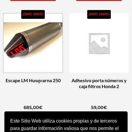
¡ENVÍO GRATIS!
¡ENVÍO GRATIS!
Escape LM Husqvarna 250
Adhesivo porta números y
caja filtros Honda 2
685,00
€
59,00
€
Este Sitio Web utiliza cookies propias y de terceros
SELECCIONAR OPCIONES
AÑADIR AL CARRITO
para guardar información valiosa que nos permite el