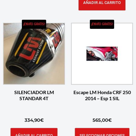
AÑADIR AL CARRITO
¡ENVÍO GRATIS!
¡ENVÍO GRATIS!
SILENCIADOR LM
Escape LM Honda CRF 250
STANDAR 4T
2014 – Esp 1 SIL
334,90
€
565,00
€
AÑADIR AL CARRITO
SELECCIONAR OPCIONES