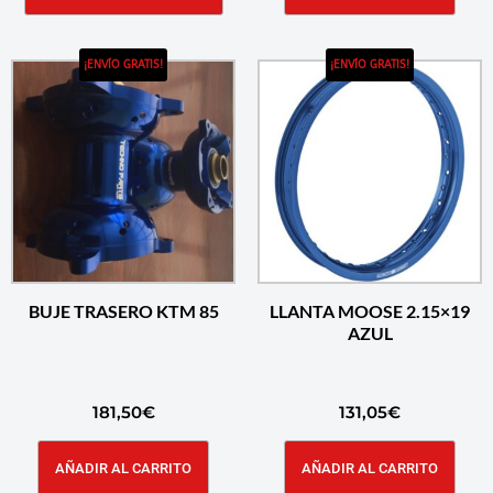
¡ENVÍO GRATIS!
¡ENVÍO GRATIS!
BUJE TRASERO KTM 85
LLANTA MOOSE 2.15×19
AZUL
181,50
€
131,05
€
AÑADIR AL CARRITO
AÑADIR AL CARRITO