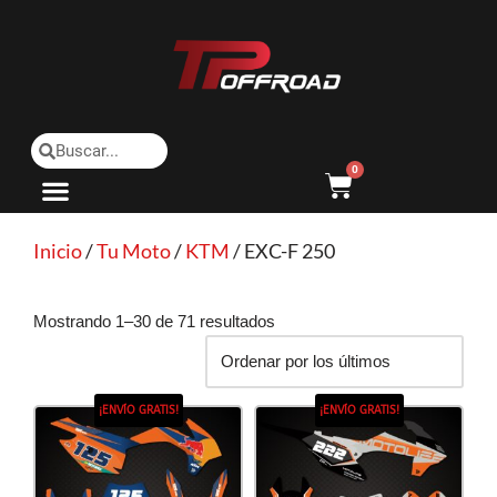
Saltar
al
contenido
0
Inicio
/
Tu Moto
/
KTM
/ EXC-F 250
Mostrando 1–30 de 71 resultados
¡ENVÍO GRATIS!
¡ENVÍO GRATIS!