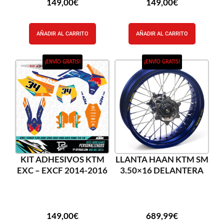
149,00
€
149,00
€
AÑADIR AL CARRITO
AÑADIR AL CARRITO
¡ENVÍO GRATIS!
¡ENVÍO GRATIS!
KIT ADHESIVOS KTM
LLANTA HAAN KTM SM
EXC – EXCF 2014-2016
3.50×16 DELANTERA
149,00
€
689,99
€