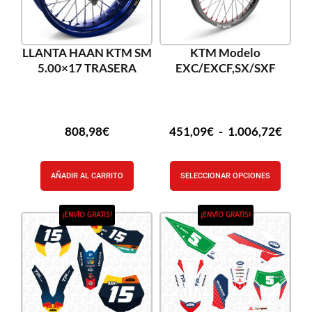
LLANTA HAAN KTM SM
KTM Modelo
5.00×17 TRASERA
EXC/EXCF,SX/SXF
808,98
€
451,09
€
-
1.006,72
€
AÑADIR AL CARRITO
SELECCIONAR OPCIONES
¡ENVÍO GRATIS!
¡ENVÍO GRATIS!