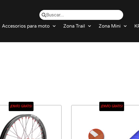
Accesorios para moto
Zona Trail
Zona Mini
K
¡ENVÍO GRATIS!
¡ENVÍO GRATIS!