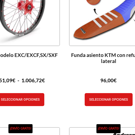
odelo EXC/EXCF,SX/SXF
Funda asiento KTM con ref
lateral
51,09
€
-
1.006,72
€
96,00
€
SELECCIONAR OPCIONES
SELECCIONAR OPCIONES
¡ENVÍO GRATIS!
¡ENVÍO GRATIS!