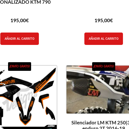
SONALIZADO KTM 790
195,00
€
195,00
€
AÑADIR AL CARRITO
AÑADIR AL CARRITO
¡ENVÍO GRATIS!
¡ENVÍO GRATIS!
Silenciador LM KTM 250|
enduro 2T 2016-19