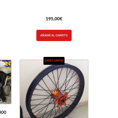
195,00
€
AÑADIR AL CARRITO
¡ENVÍO GRATIS!
300