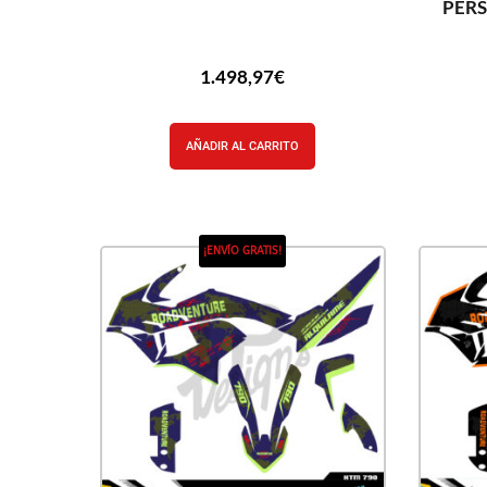
PER
1.498,97
€
AÑADIR AL CARRITO
¡ENVÍO GRATIS!