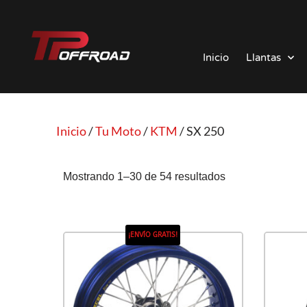
Saltar
al
Inicio
Llantas
contenido
Inicio
/
Tu Moto
/
KTM
/ SX 250
Mostrando 1–30 de 54 resultados
¡ENVÍO GRATIS!