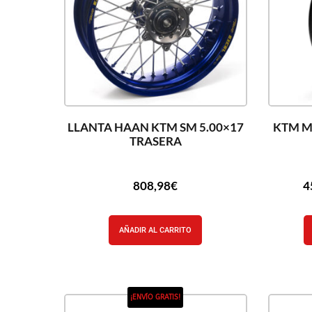
LLANTA HAAN KTM SM 5.00×17
KTM M
TRASERA
808,98
€
4
AÑADIR AL CARRITO
¡ENVÍO GRATIS!