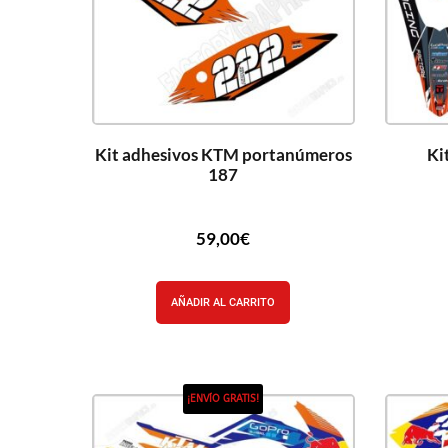
Kit adhesivos KTM portanúmeros
Ki
187
59,00
€
AÑADIR AL CARRITO
¡ENVÍO GRATIS!