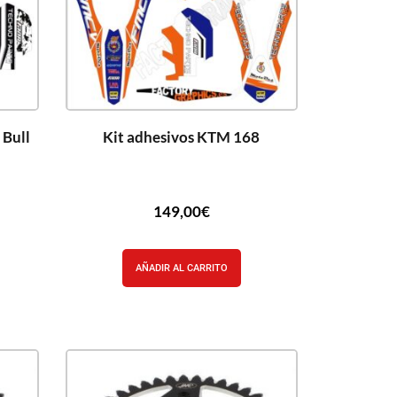
 Bull
Kit adhesivos KTM 168
149,00
€
AÑADIR AL CARRITO