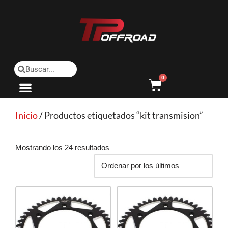
Saltar
al
contenido
0
Inicio
/ Productos etiquetados “kit transmision”
Mostrando los 24 resultados