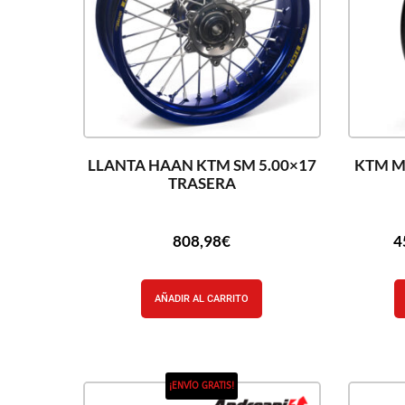
LLANTA HAAN KTM SM 5.00×17
KTM M
TRASERA
808,98
€
4
AÑADIR AL CARRITO
¡ENVÍO GRATIS!