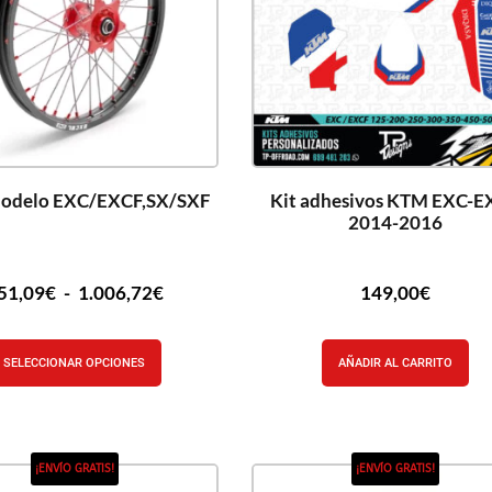
odelo EXC/EXCF,SX/SXF
Kit adhesivos KTM EXC-E
2014-2016
51,09
€
-
1.006,72
€
149,00
€
SELECCIONAR OPCIONES
AÑADIR AL CARRITO
¡ENVÍO GRATIS!
¡ENVÍO GRATIS!