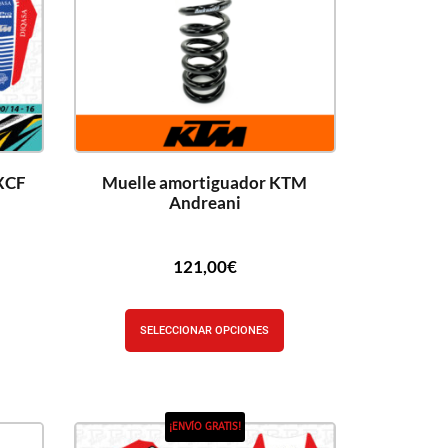
XCF
Muelle amortiguador KTM
Andreani
121,00
€
SELECCIONAR OPCIONES
¡ENVÍO GRATIS!