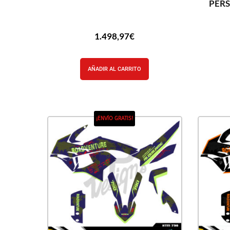
PER
1.498,97
€
AÑADIR AL CARRITO
¡ENVÍO GRATIS!