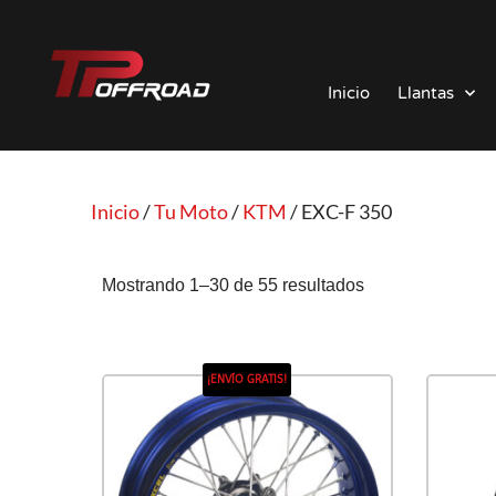
Saltar
al
Inicio
Llantas
contenido
Inicio
/
Tu Moto
/
KTM
/ EXC-F 350
Mostrando 1–30 de 55 resultados
¡ENVÍO GRATIS!