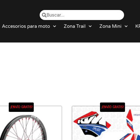
Accesorios para moto
Zona Trail
Zona Mini
K
¡ENVÍO GRATIS!
¡ENVÍO GRATIS!