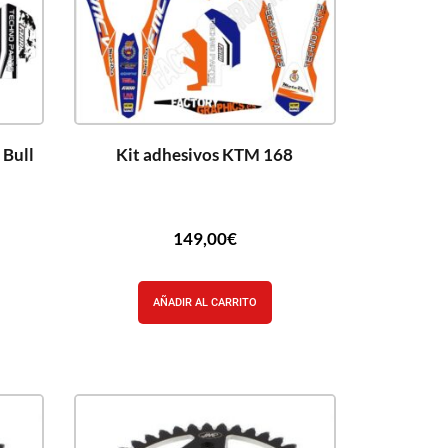
 Bull
Kit adhesivos KTM 168
149,00
€
AÑADIR AL CARRITO