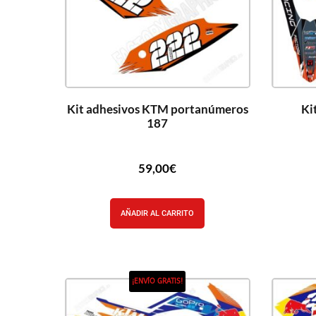
Kit adhesivos KTM portanúmeros
Ki
187
59,00
€
AÑADIR AL CARRITO
¡ENVÍO GRATIS!