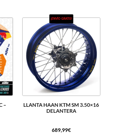
¡ENVÍO GRATIS!
C –
LLANTA HAAN KTM SM 3.50×16
DELANTERA
689,99
€