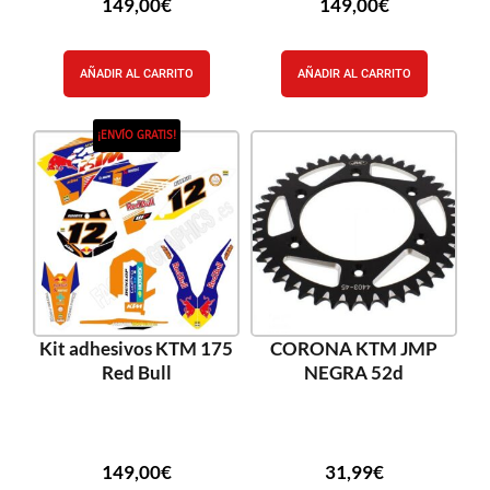
149,00
€
149,00
€
AÑADIR AL CARRITO
AÑADIR AL CARRITO
¡ENVÍO GRATIS!
Kit adhesivos KTM 175
CORONA KTM JMP
Red Bull
NEGRA 52d
149,00
€
31,99
€