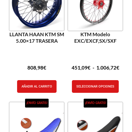
LLANTA HAAN KTM SM
KTM Modelo
5.00×17 TRASERA
EXC/EXCF,SX/SXF
808,98
€
451,09
€
-
1.006,72
€
AÑADIR AL CARRITO
SELECCIONAR OPCIONES
¡ENVÍO GRATIS!
¡ENVÍO GRATIS!