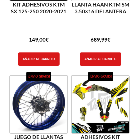
KIT ADHESIVOS KTM
LLANTA HAAN KTM SM
SX 125-250 2020-2021
3.50×16 DELANTERA
149,00
€
689,99
€
AÑADIR AL CARRITO
AÑADIR AL CARRITO
¡ENVÍO GRATIS!
¡ENVÍO GRATIS!
JUEGO DE LLANTAS
ADHESIVOS KIT