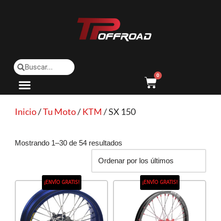
Saltar
al
contenido
0
Inicio
/
Tu Moto
/
KTM
/ SX 150
Mostrando 1–30 de 54 resultados
¡ENVÍO GRATIS!
¡ENVÍO GRATIS!