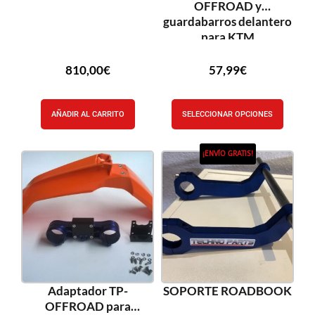
OFFROAD y
guardabarros delantero
para KTM
810,00
€
57,99
€
AÑADIR AL CARRITO
SELECCIONAR OPCIONES
¡ENVÍO GRATIS!
Adaptador TP-
SOPORTE ROADBOOK
OFFROAD para