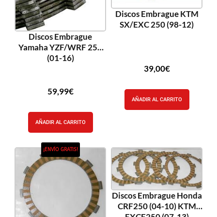
Discos Embrague KTM
SX/EXC 250 (98-12)
Discos Embrague
Yamaha YZF/WRF 250
(01-16)
39,00
€
59,99
€
AÑADIR AL CARRITO
AÑADIR AL CARRITO
¡ENVÍO GRATIS!
Discos Embrague Honda
CRF250 (04-10) KTM
EXCF250 (07-13)