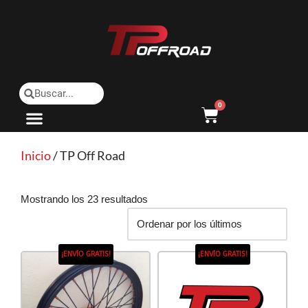
Saltar
al
contenido
0
Inicio
/ TP Off Road
Mostrando los 23 resultados
¡ENVÍO GRATIS!
¡ENVÍO GRATIS!