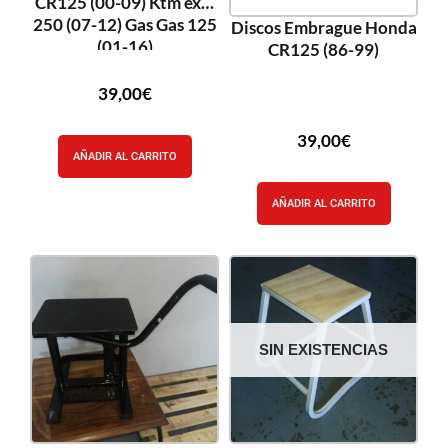
CR125 (00-09) Ktm excf
250 (07-12) Gas Gas 125
Discos Embrague Honda
(01-16)
CR125 (86-99)
39,00
€
39,00
€
AÑADIR AL CARRITO
AÑADIR AL CARRITO
SIN EXISTENCIAS