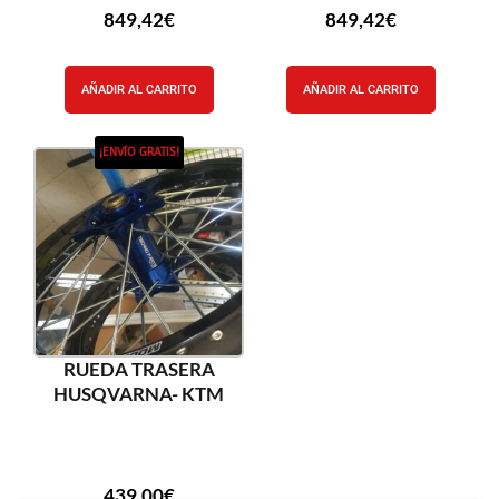
849,42
€
849,42
€
AÑADIR AL CARRITO
AÑADIR AL CARRITO
¡ENVÍO GRATIS!
RUEDA TRASERA
HUSQVARNA- KTM
439,00
€