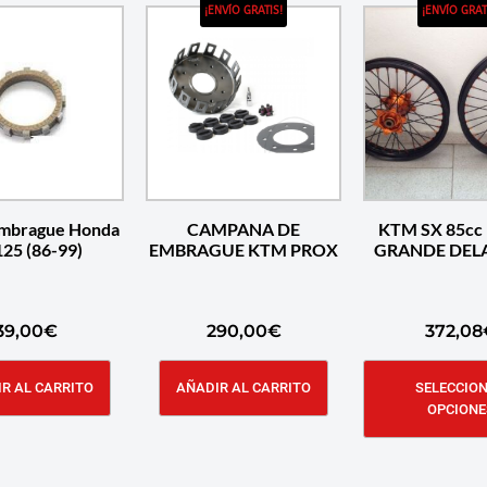
¡ENVÍO GRATIS!
¡ENVÍO GRAT
Embrague Honda
CAMPANA DE
KTM SX 85cc
25 (86-99)
EMBRAGUE KTM PROX
GRANDE DEL
39,00
€
290,00
€
372,08
R AL CARRITO
AÑADIR AL CARRITO
SELECCIO
OPCIONE