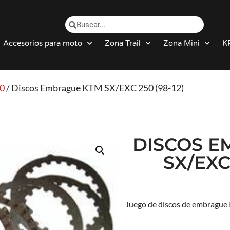
Accesorios para moto
Zona Trail
Zona Mini
K
0
/ Discos Embrague KTM SX/EXC 250 (98-12)
DISCOS E
SX/EXC 
Juego de discos de embrague