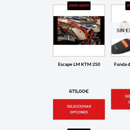
¡ENVÍO GRATIS!
¡E
SIN 
Escape LM KTM 250
Funda 
675,00
€
SE
SELECCIONAR
OPCIONES