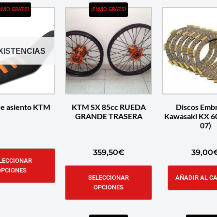
NVÍO GRATIS!
¡ENVÍO GRATIS!
EXISTENCIAS
de asiento KTM
KTM SX 85cc RUEDA
Discos Emb
GRANDE TRASERA
Kawasaki KX 60
07)
359,50
€
39,00
LECCIONAR
OPCIONES
SELECCIONAR
AÑADIR AL C
OPCIONES