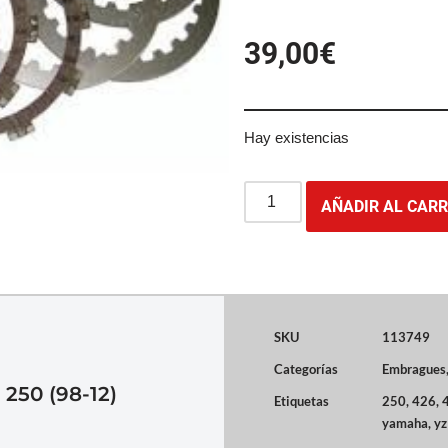
39,00
€
Hay existencias
AÑADIR AL CARR
SKU
113749
Categorías
Embragues
50 (98-12)
Etiquetas
250
,
426
,
yamaha
,
yz