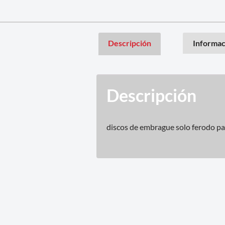
Descripción
Informac
Descripción
discos de embrague solo ferodo p