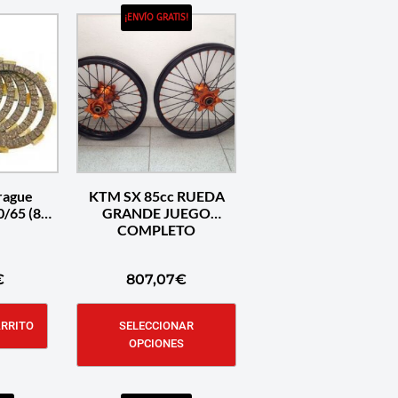
¡ENVÍO GRATIS!
rague
KTM SX 85cc RUEDA
/65 (88-
GRANDE JUEGO
COMPLETO
€
807,07
€
ARRITO
SELECCIONAR
OPCIONES