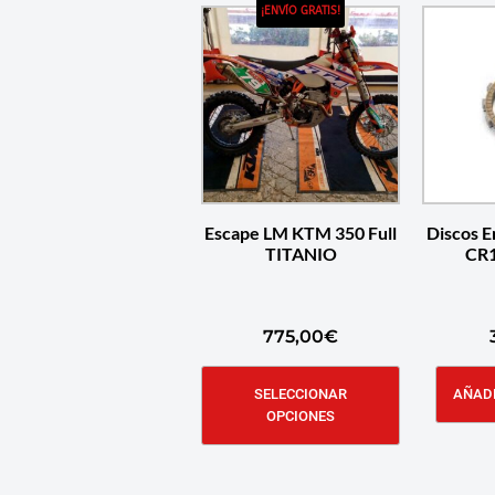
¡ENVÍO GRATIS!
Escape LM KTM 350 Full
Discos 
TITANIO
CR1
775,00
€
SELECCIONAR
AÑADI
OPCIONES