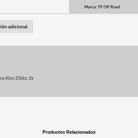
Marca:
TP Off Road
ión adicional
ara Ktm 250cc 2t
Productos Relacionados