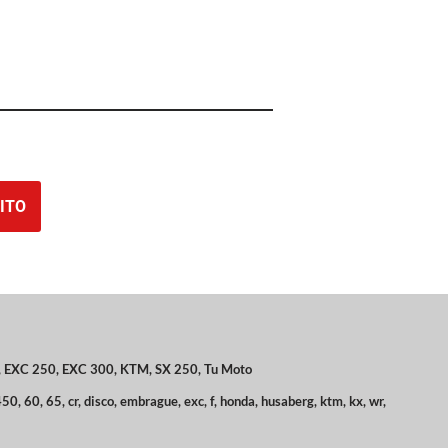
ITO
,
EXC 250
,
EXC 300
,
KTM
,
SX 250
,
Tu Moto
450
,
60
,
65
,
cr
,
disco
,
embrague
,
exc
,
f
,
honda
,
husaberg
,
ktm
,
kx
,
wr
,