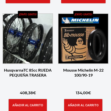
¡ENVÍO GRATIS!
¡ENVÍO GRATIS!
HusqvarnaTC 85cc RUEDA
Mousse Michelin M-22
PEQUEÑA TRASERA
100/90-19
408,38
€
134,00
€
AÑADIR AL CARRITO
AÑADIR AL CARRITO