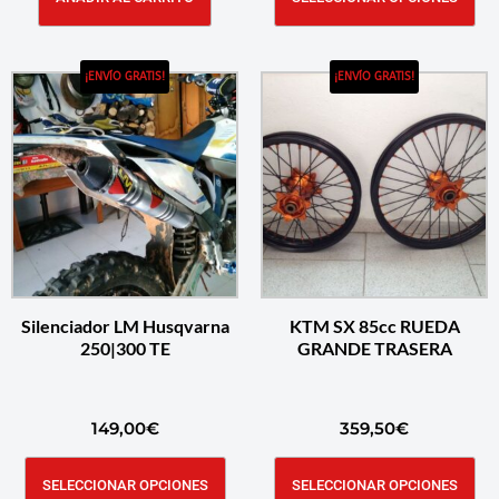
¡ENVÍO GRATIS!
¡ENVÍO GRATIS!
Silenciador LM Husqvarna
KTM SX 85cc RUEDA
250|300 TE
GRANDE TRASERA
149,00
€
359,50
€
SELECCIONAR OPCIONES
SELECCIONAR OPCIONES