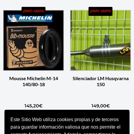
¡ENVÍO GRATIS!
¡ENVÍO GRATIS!
Mousse Michelin M-14
Silenciador LM Husqvarna
140/80-18
150
145,20
€
149,00
€
Este Sitio Web utiliza cookies propias y de terceros
AÑADIR AL CARRITO
SELECCIONAR OPCIONES
para guardar información valiosa que nos permite el