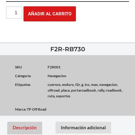
AÑADIR AL CARRITO
F2R-RB730
SKU
F2R001
Categoría
Navegacion
Etiquetas
cuernos
,
enduro
,
f2r
,
g
,
ico
,
max
,
navegacion
,
offroad
,
placa
,
portaroadbook
,
rally
,
roadbook
,
ruta
,
soportes
Marca:
TP Off Road
Descripción
Información adicional