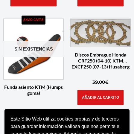
¡ENVÍO GRATIS!
SIN EXISTENCIAS
Discos Embrague Honda
CRF250 (04-10) KTM
EXCF250 (07-13) Husaberg
39,00
€
Funda asiento KTM (Humps
goma)
AÑADIR AL CARRITO
Este Sitio Web utiliza cookies propias y de terceros
SELECCIONAR OPCIONES
para guardar información valiosa que nos permite el
correcto funcionamiento. Además, compartimos la