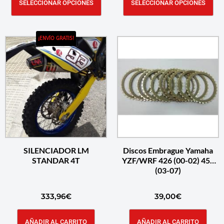
SELECCIONAR OPCIONES
SELECCIONAR OPCIONES
¡ENVÍO GRATIS!
SILENCIADOR LM
Discos Embrague Yamaha
STANDAR 4T
YZF/WRF 426 (00-02) 450
(03-07)
333,96
€
39,00
€
AÑADIR AL CARRITO
AÑADIR AL CARRITO