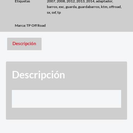
Etiquetas
2007
,
2008
,
2012
,
2013
,
2014
,
adaptador
,
barros
,
exc
,
guarda
,
guardabarros
,
ktm
,
offroad
,
sx
,
sxf
,
tp
Marca:
TP Off Road
Descripción
Descripción