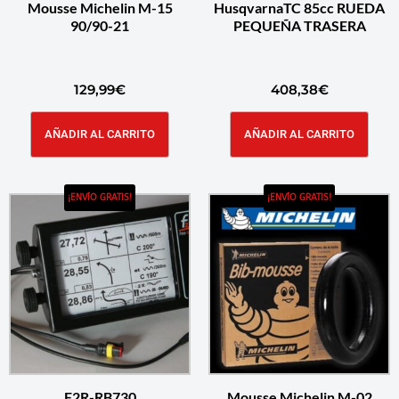
Mousse Michelin M-15
HusqvarnaTC 85cc RUEDA
90/90-21
PEQUEÑA TRASERA
129,99
€
408,38
€
AÑADIR AL CARRITO
AÑADIR AL CARRITO
¡ENVÍO GRATIS!
¡ENVÍO GRATIS!
F2R-RB730
Mousse Michelin M-02