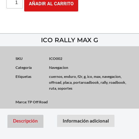
AÑADIR AL CARRITO
ICO RALLY MAX G
SKU
ICO002
Categoría
Navegacion
Etiquetas
cuernos
,
enduro
,
f2r
,
g
,
ico
,
max
,
navegacion
,
offroad
,
placa
,
portaroadbook
,
rally
,
roadbook
,
ruta
,
soportes
Marca:
TP Off Road
Descripción
Información adicional