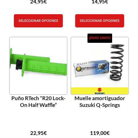
24,95
€
14,95
€
SELECCIONAR OPCIONES
SELECCIONAR OPCIONES
¡ENVÍO GRATIS!
Puño RTech “R20 Lock-
Muelle amortiguador
On Half Waffle”
Suzuki Q-Springs
22,95
€
119,00
€