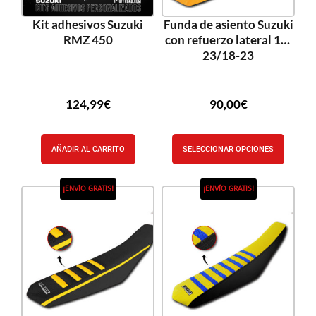
Kit adhesivos Suzuki
Funda de asiento Suzuki
RMZ 450
con refuerzo lateral 19-
23/18-23
124,99
€
90,00
€
AÑADIR AL CARRITO
SELECCIONAR OPCIONES
¡ENVÍO GRATIS!
¡ENVÍO GRATIS!