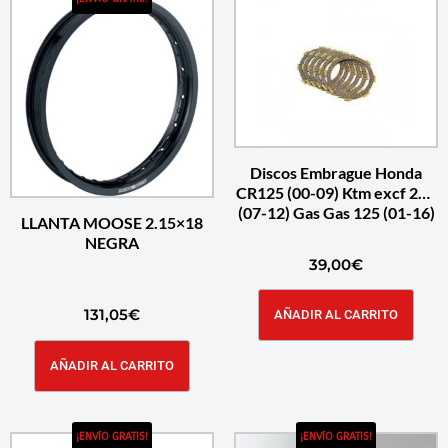
Discos Embrague Honda
CR125 (00-09) Ktm excf 250
(07-12) Gas Gas 125 (01-16)
LLANTA MOOSE 2.15×18
NEGRA
39,00
€
131,05
€
AÑADIR AL CARRITO
AÑADIR AL CARRITO
¡ENVÍO GRATIS!
¡ENVÍO GRATIS!