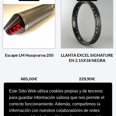
Escape LM Husqvarna 250
LLANTA EXCEL SIGNATURE
EN 2.15X18 NEGRA
685,00
€
229,90
€
Este Sitio Web utiliza cookies propias y de terceros
SELECCIONAR OPCIONES
AÑADIR AL CARRITO
para guardar información valiosa que nos permite el
correcto funcionamiento. Además, compartimos la
información con nuestros colaboradores de redes