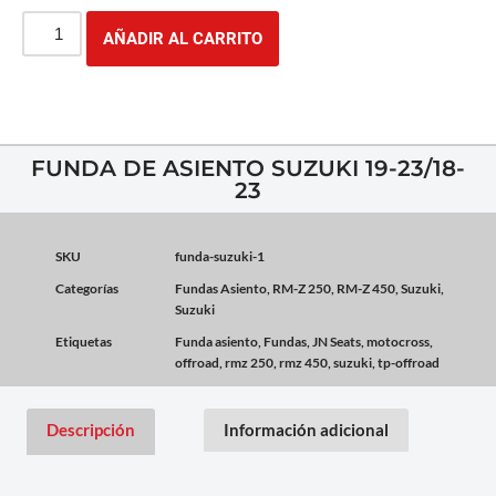
AÑADIR AL CARRITO
FUNDA DE ASIENTO SUZUKI 19-23/18-
23
SKU
funda-suzuki-1
Categorías
Fundas Asiento
,
RM-Z 250
,
RM-Z 450
,
Suzuki
,
Suzuki
Etiquetas
Funda asiento
,
Fundas
,
JN Seats
,
motocross
,
offroad
,
rmz 250
,
rmz 450
,
suzuki
,
tp-offroad
Descripción
Información adicional