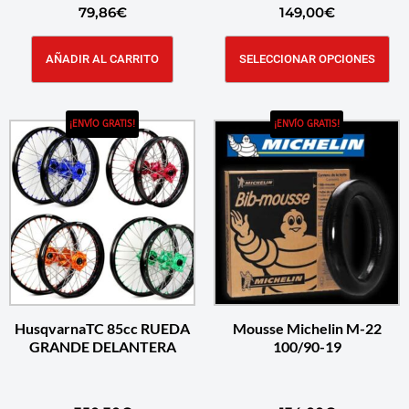
79,86
€
149,00
€
AÑADIR AL CARRITO
SELECCIONAR OPCIONES
¡ENVÍO GRATIS!
¡ENVÍO GRATIS!
HusqvarnaTC 85cc RUEDA
Mousse Michelin M-22
GRANDE DELANTERA
100/90-19