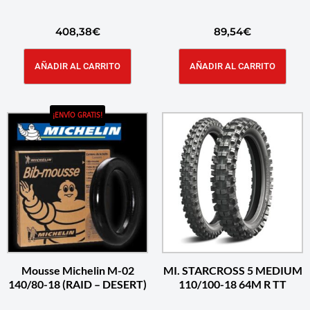
408,38
€
89,54
€
AÑADIR AL CARRITO
AÑADIR AL CARRITO
¡ENVÍO GRATIS!
Mousse Michelin M-02
MI. STARCROSS 5 MEDIUM
140/80-18 (RAID – DESERT)
110/100-18 64M R TT