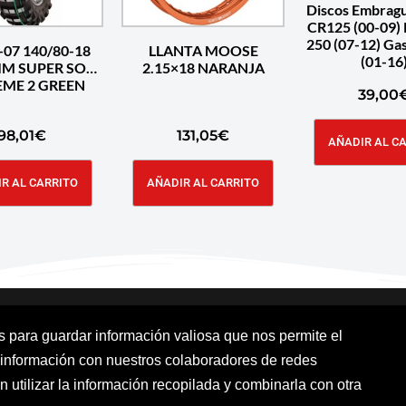
Discos Embrag
CR125 (00-09) 
250 (07-12) Ga
-07 140/80-18
LLANTA MOOSE
(01-16
FIM SUPER SOFT
2.15×18 NARANJA
EME 2 GREEN
39,00
98,01
€
131,05
€
AÑADIR AL C
R AL CARRITO
AÑADIR AL CARRITO
os para guardar información valiosa que nos permite el
 información con nuestros colaboradores de redes
Aviso Legal
Política de cookies
Polít
n utilizar la información recopilada y combinarla con otra