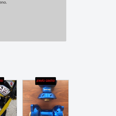
eno.
IS!
¡ENVÍO GRATIS!