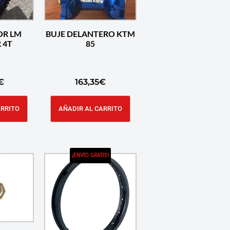
OR LM
BUJE DELANTERO KTM
 4T
85
€
163,35
€
ARRITO
AÑADIR AL CARRITO
¡ENVÍO GRATIS!