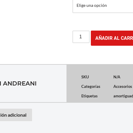
AÑADIR AL CARR
SKU
N/A
I ANDREANI
Categorías
Accesorios
Etiquetas
amortiguad
ión adicional