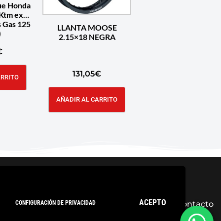
ue Honda
Ktm excf
s Gas 125
LLANTA MOOSE
)
2.15×18 NEGRA
€
131,05
€
ARRITO
AÑADIR AL CARRITO
ACEPTO
CONFIGURACIÓN DE PRIVACIDAD
ica de privacidad
Condiciones Generales
Contacto