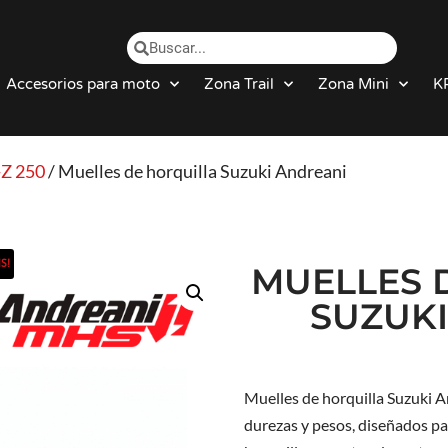
Accesorios para moto
Zona Trail
Zona Mini
K
Z 250
/ Muelles de horquilla Suzuki Andreani
S!
MUELLES 
SUZUKI
Muelles de horquilla Suzuki A
durezas y pesos, diseñados pa