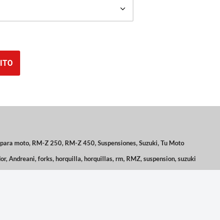
ITO
 para moto
,
RM-Z 250
,
RM-Z 450
,
Suspensiones
,
Suzuki
,
Tu Moto
or
,
Andreani
,
forks
,
horquilla
,
horquillas
,
rm
,
RMZ
,
suspension
,
suzuki