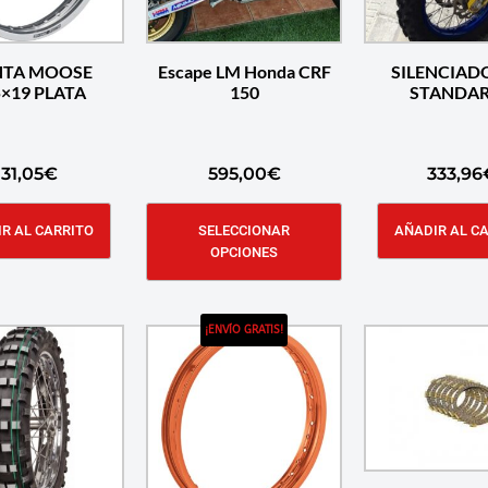
NTA MOOSE
Escape LM Honda CRF
SILENCIAD
1.85×19 PLATA
150
STANDAR
131,05
€
595,00
€
333,96
R AL CARRITO
SELECCIONAR
AÑADIR AL C
OPCIONES
¡ENVÍO GRATIS!