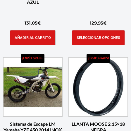
AZUL
131,05
€
129,95
€
AÑADIR AL CARRITO
SELECCIONAR OPCIONES
¡ENVÍO GRATIS!
¡ENVÍO GRATIS!
Sistema de Escape LM
LLANTA MOOSE 2.15×18
Yamaha YZF 450 2014 INOX
NEGRA