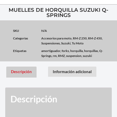
MUELLES DE HORQUILLA SUZUKI Q-
SPRINGS
SKU
N/A
Categorías
Accesorios para moto
,
RM-Z 250
,
RM-Z 450
,
Suspensiones
,
Suzuki
,
Tu Moto
Etiquetas
amortiguador
,
forks
,
horquilla
,
horquillas
,
Q-
Springs
,
rm
,
RMZ
,
suspension
,
suzuki
Descripción
Información adicional
Descripción