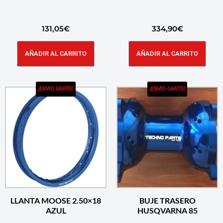
131,05
€
334,90
€
AÑADIR AL CARRITO
AÑADIR AL CARRITO
¡ENVÍO GRATIS!
¡ENVÍO GRATIS!
LLANTA MOOSE 2.50×18
BUJE TRASERO
AZUL
HUSQVARNA 85