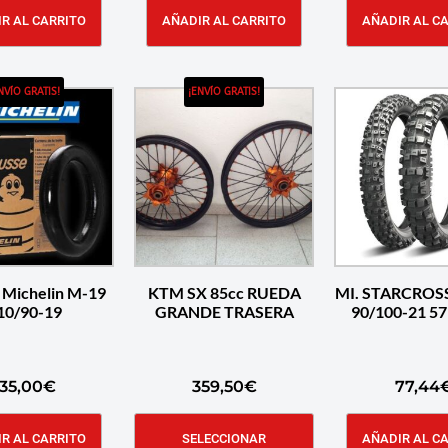
R AL CARRITO
AÑADIR AL CARRITO
AÑADIR AL C
NVÍO GRATIS!
¡ENVÍO GRATIS!
Michelin M-19
KTM SX 85cc RUEDA
MI. STARCROS
10/90-19
GRANDE TRASERA
90/100-21 5
135,00
€
359,50
€
77,44
R AL CARRITO
SELECCIONAR
AÑADIR AL C