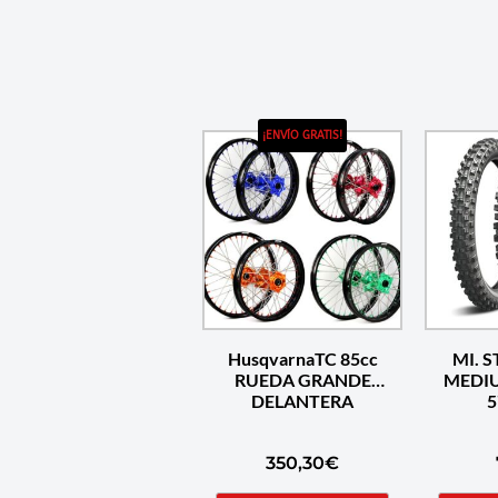
¡ENVÍO GRATIS!
HusqvarnaTC 85cc
MI. 
RUEDA GRANDE
MEDIU
DELANTERA
5
350,30
€