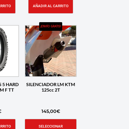
ARRITO
AÑADIR AL CARRITO
¡ENVÍO GRATIS!
S 5 HARD
SILENCIADOR LM KTM
7M F TT
125cc 2T
€
145,00
€
ARRITO
SELECCIONAR