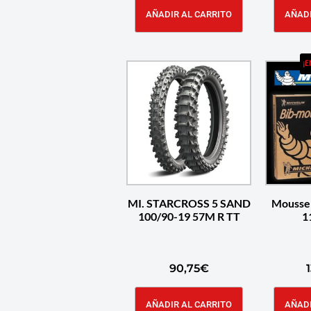
AÑADIR AL CARRITO
AÑADI
¡E
MI. STARCROSS 5 SAND
Mousse 
100/90-19 57M R TT
1
90,75
€
AÑADIR AL CARRITO
AÑADI