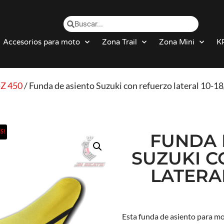
Accesorios para moto
Zona Trail
Zona Mini
K
Z 450
/ Funda de asiento Suzuki con refuerzo lateral 10-1
S!
FUNDA 
SUZUKI C
LATERAL
Esta funda de asiento para m