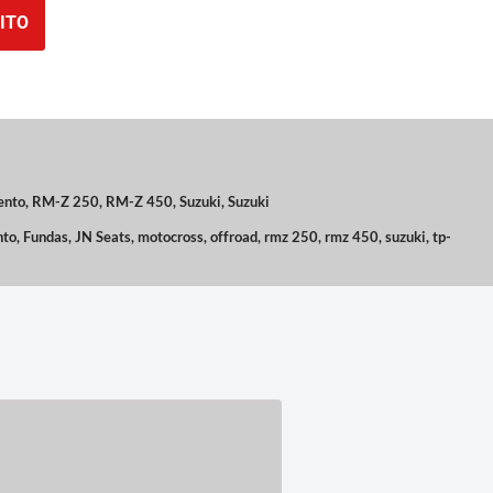
ITO
ento
,
RM-Z 250
,
RM-Z 450
,
Suzuki
,
Suzuki
nto
,
Fundas
,
JN Seats
,
motocross
,
offroad
,
rmz 250
,
rmz 450
,
suzuki
,
tp-