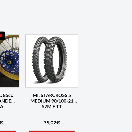
IS!
C 85cc
MI. STARCROSS 5
ANDE
MEDIUM 90/100-21
RA
57M F TT
€
75,02
€