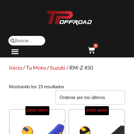
Saltar
al
contenido
0
Inicio
/
Tu Moto
/
Suzuki
/ RM-Z 450
Mostrando los 19 resultados
¡ENVÍO GRATIS!
¡ENVÍO GRATIS!