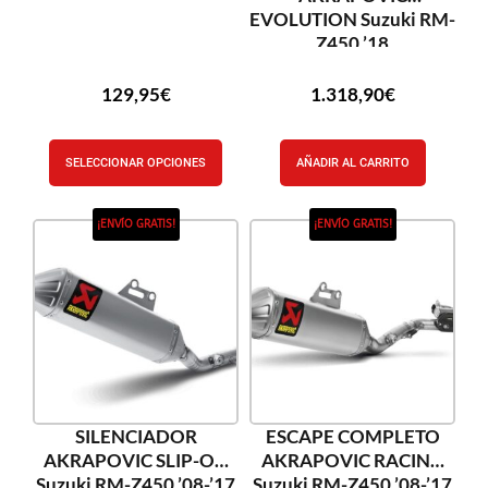
EVOLUTION Suzuki RM-
Z450 ’18
129,95
€
1.318,90
€
SELECCIONAR OPCIONES
AÑADIR AL CARRITO
¡ENVÍO GRATIS!
¡ENVÍO GRATIS!
SILENCIADOR
ESCAPE COMPLETO
AKRAPOVIC SLIP-ON
AKRAPOVIC RACING
Suzuki RM-Z450 ’08-’17
Suzuki RM-Z450 ’08-’17