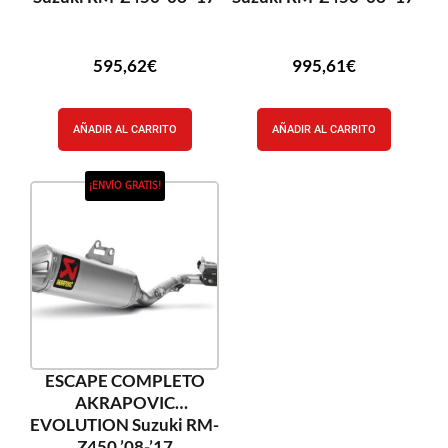
595,62
€
995,61
€
AÑADIR AL CARRITO
AÑADIR AL CARRITO
¡ENVÍO GRATIS!
ESCAPE COMPLETO
AKRAPOVIC
EVOLUTION Suzuki RM-
Z450 ’08-’17