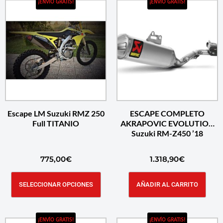
¡ENVÍO GRATIS!
¡ENVÍO GRATIS!
Escape LM Suzuki RMZ 250
ESCAPE COMPLETO
Full TITANIO
AKRAPOVIC EVOLUTION
Suzuki RM-Z450 ’18
775,00
€
1.318,90
€
SELECCIONAR OPCIONES
AÑADIR AL CARRITO
¡ENVÍO GRATIS!
¡ENVÍO GRATIS!