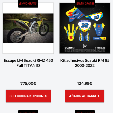
¡ENVÍO GRATIS!
¡ENVÍO GRATIS!
Escape LM Suzuki RMZ 450
Kit adhesivos Suzuki RM 85
Full TITANIO
2000-2022
775,00
€
124,99
€
SELECCIONAR OPCIONES
AÑADIR AL CARRITO