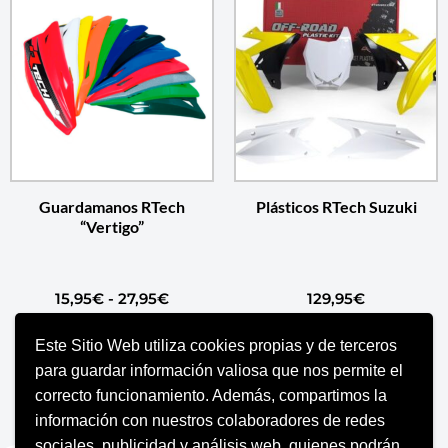
Guardamanos RTech
Plásticos RTech Suzuki
“Vertigo”
15,95
€
-
27,95
€
129,95
€
Este Sitio Web utiliza cookies propias y de terceros
SELECCIONAR OPCIONES
SELECCIONAR OPCIONES
para guardar información valiosa que nos permite el
correcto funcionamiento. Además, compartimos la
información con nuestros colaboradores de redes
sociales, publicidad y análisis web, quienes podrán