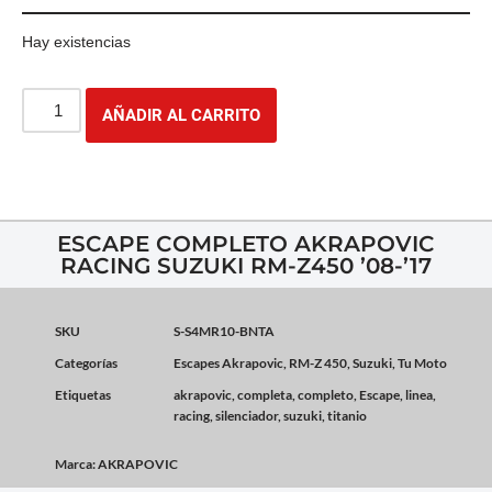
Hay existencias
AÑADIR AL CARRITO
ESCAPE COMPLETO AKRAPOVIC
RACING SUZUKI RM-Z450 ’08-’17
SKU
S-S4MR10-BNTA
Categorías
Escapes Akrapovic
,
RM-Z 450
,
Suzuki
,
Tu Moto
Etiquetas
akrapovic
,
completa
,
completo
,
Escape
,
linea
,
racing
,
silenciador
,
suzuki
,
titanio
Marca:
AKRAPOVIC