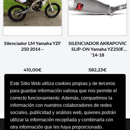
Silenciador LM Yamaha YZF
SILENCIADOR AKRAPOVIC
250 2014 –
SLIP-ON Yamaha YZ250F
’14-18
410,00
€
582,23
€
Este Sitio Web utiliza cookies propias y de terceros
SELECCIONAR OPCIONES
AÑADIR AL CARRITO
para guardar información valiosa que nos permite el
correcto funcionamiento. Además, compartimos la
información con nuestros colaboradores de redes
sociales, publicidad y análisis web, quienes podrán
utilizar la información recopilada y combinarla con
Neve
| Funciona gracias a
WordPress
otra información que les haya proporcionado.