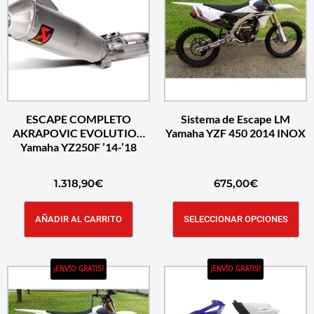
ESCAPE COMPLETO
Sistema de Escape LM
AKRAPOVIC EVOLUTION
Yamaha YZF 450 2014 INOX
Yamaha YZ250F ’14-’18
1.318,90
€
675,00
€
AÑADIR AL CARRITO
SELECCIONAR OPCIONES
¡ENVÍO GRATIS!
¡ENVÍO GRATIS!