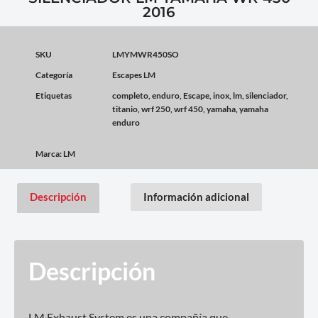
2016
SKU
LMYMWR450SO
Categoría
Escapes LM
Etiquetas
completo
,
enduro
,
Escape
,
inox
,
lm
,
silenciador
,
titanio
,
wrf 250
,
wrf 450
,
yamaha
,
yamaha
enduro
Marca:
LM
Descripción
Información adicional
Descripción
LM Exhaust System es una compañía que