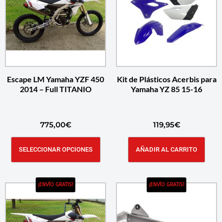
Escape LM Yamaha YZF 450
Kit de Plásticos Acerbis para
2014 – Full TITANIO
Yamaha YZ 85 15-16
775,00
€
119,95
€
SELECCIONAR OPCIONES
AÑADIR AL CARRITO
¡ENVÍO GRATIS!
¡ENVÍO GRATIS!