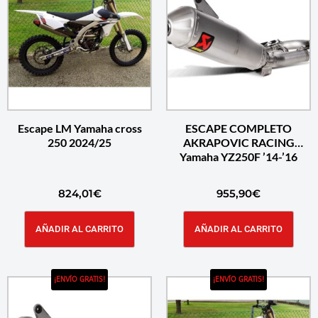
Escape LM Yamaha cross
ESCAPE COMPLETO
250 2024/25
AKRAPOVIC RACING
Yamaha YZ250F ’14-’16
824,01
€
955,90
€
AÑADIR AL CARRITO
AÑADIR AL CARRITO
¡ENVÍO GRATIS!
¡ENVÍO GRATIS!