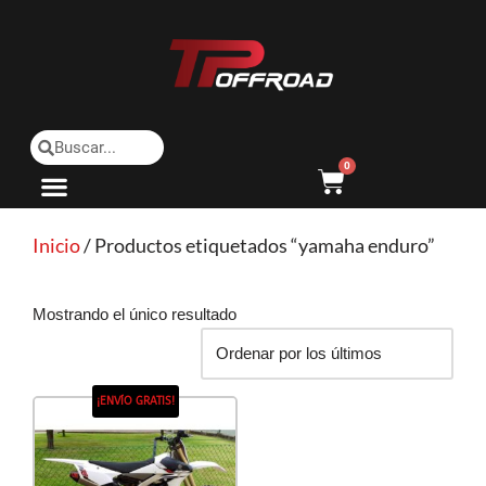
Saltar
al
contenido
0
Inicio
/ Productos etiquetados “yamaha enduro”
Mostrando el único resultado
¡ENVÍO GRATIS!