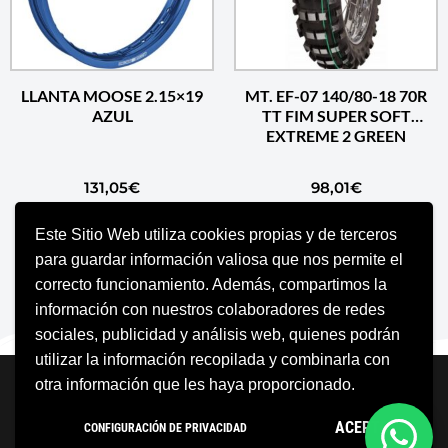
LLANTA MOOSE 2.15×19
MT. EF-07 140/80-18 70R
AZUL
TT FIM SUPER SOFT
EXTREME 2 GREEN
131,05
€
98,01
€
Este Sitio Web utiliza cookies propias y de terceros
AÑADIR AL CARRITO
AÑADIR AL CARRITO
para guardar información valiosa que nos permite el
correcto funcionamiento. Además, compartimos la
información con nuestros colaboradores de redes
sociales, publicidad y análisis web, quienes podrán
utilizar la información recopilada y combinarla con
Neve
| Funciona gracias a
WordPress
otra información que les haya proporcionado.
Aviso Legal
Política de cookies
ACEPTO
CONFIGURACIÓN DE PRIVACIDAD
Política de privacidad
Condiciones Generales