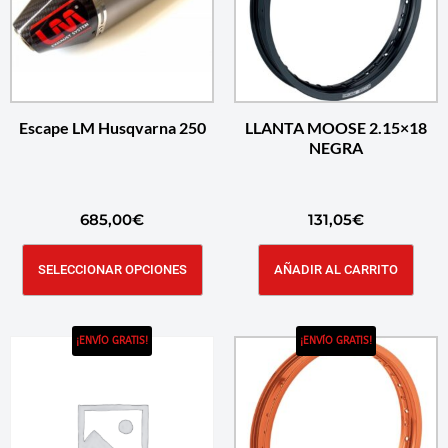
Escape LM Husqvarna 250
LLANTA MOOSE 2.15×18
NEGRA
685,00
€
131,05
€
SELECCIONAR OPCIONES
AÑADIR AL CARRITO
¡ENVÍO GRATIS!
¡ENVÍO GRATIS!