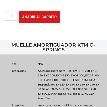
AÑADIR AL CARRITO
MUELLE AMORTIGUADOR KTM Q-
SPRINGS
SKU
N/A
Categorías
Accesorios para moto
,
EXC 125
,
EXC 200
,
EXC
250
,
EXC 300
,
EXC-F 250
,
EXC-F 350
,
EXC-F 400
,
EXC-F 450
,
EXC-F 500
,
EXC-F 530
,
KTM
,
KTM
,
Suspensiones
,
SX 125
,
SX 144
,
SX 150
,
SX 250
,
SX
50
,
SX 65
,
SX 85
,
SX-F 250
,
SX-F 350
,
SX-F 450
,
SX-F 525
,
Sx50
,
Sx65
,
Sx85
,
Tu Moto
,
XC 125
,
Zona Mini
Etiquetas
amortiguador
,
exc
,
excf
,
ktm
,
suspension
,
sx