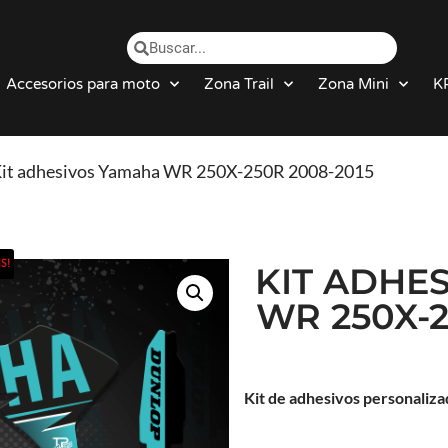
Accesorios para moto
Zona Trail
Zona Mini
K
Kit adhesivos Yamaha WR 250X-250R 2008-2015
S!
KIT ADHE
WR 250X-2
Kit de adhesivos personaliz