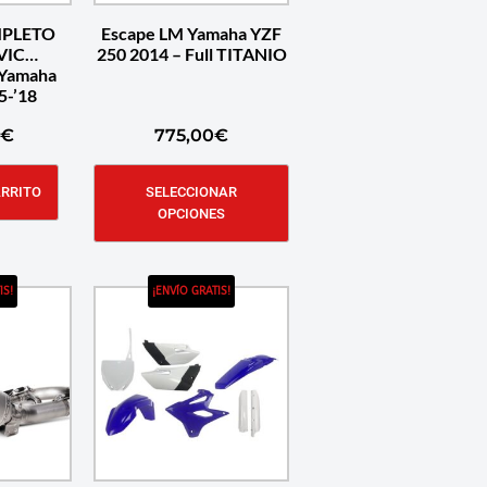
MPLETO
Escape LM Yamaha YZF
VIC
250 2014 – Full TITANIO
Yamaha
5-’18
€
775,00
€
ARRITO
SELECCIONAR
OPCIONES
IS!
¡ENVÍO GRATIS!