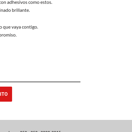
 con adhesivos como estos.
nado brillante.
o que vaya contigo.
promiso.
ITO