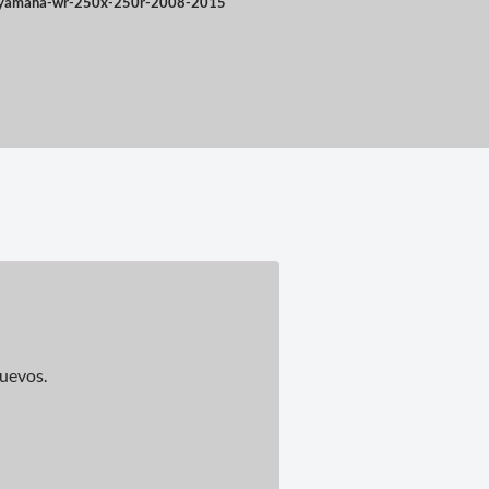
-yamaha-wr-250x-250r-2008-2015
nuevos.