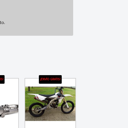
to.
IS!
¡ENVÍO GRATIS!