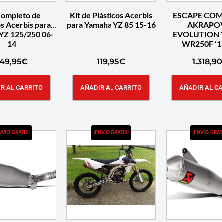
Completo de
Kit de Plásticos Acerbis
ESCAPE CO
os Acerbis para
para Yamaha YZ 85 15-16
AKRAPO
YZ 125/250 06-
EVOLUTION 
14
WR250F ’1
149,95
€
119,95
€
1.318,90
R AL CARRITO
AÑADIR AL CARRITO
AÑADIR AL C
NVÍO GRATIS!
¡ENVÍO GRATIS!
¡ENVÍO GRAT