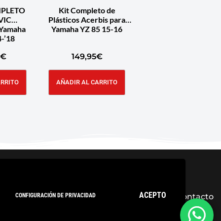
MPLETO
Kit Completo de
VIC
Plásticos Acerbis para
Yamaha
Yamaha YZ 85 15-16
-’18
€
149,95
€
ARRITO
AÑADIR AL CARRITO
ACEPTO
CONFIGURACIÓN DE PRIVACIDAD
ica de privacidad
Condiciones Generales
Contacto