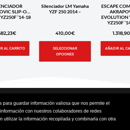
LENCIADOR
Silenciador LM Yamaha
ESCAPE CO
OVIC SLIP-ON
YZF 250 2014 –
AKRAPO
YZ250F ’14-18
EVOLUTION 
YZ250F ’14
582,23
€
410,00
€
1.318,90
R AL CARRITO
SELECCIONAR
AÑADIR AL C
OPCIONES
os para guardar información valiosa que nos permite el
 información con nuestros colaboradores de redes
Aviso Legal
Política de cookies
Polít
n utilizar la información recopilada y combinarla con otra