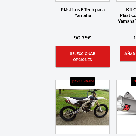
Plásticos RTech para
Kit 
Yamaha
Plástic
Yamaha 
90,75
€
SELECCIONAR
AÑADI
OPCIONES
¡ENVÍO GRATIS!
¡E