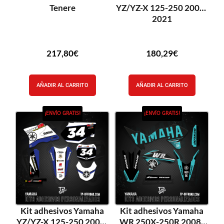
Tenere
YZ/YZ-X 125-250 2002-
2021
217,80
€
180,29
€
AÑADIR AL CARRITO
AÑADIR AL CARRITO
¡ENVÍO GRATIS!
¡ENVÍO GRATIS!
Kit adhesivos Yamaha
Kit adhesivos Yamaha
YZ/YZ-X 125-250 2002-
WR 250X-250R 2008-