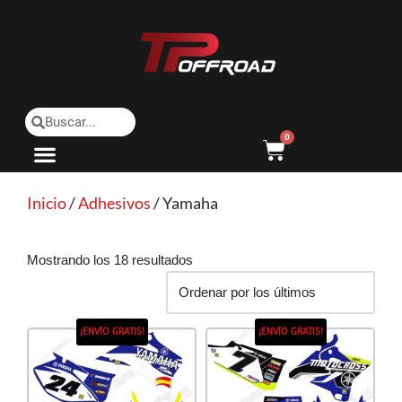
Saltar
al
contenido
0
Inicio
/
Adhesivos
/ Yamaha
Mostrando los 18 resultados
¡ENVÍO GRATIS!
¡ENVÍO GRATIS!