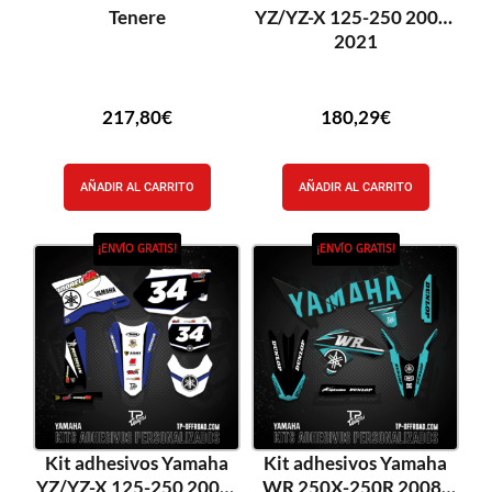
Tenere
YZ/YZ-X 125-250 2002-
2021
217,80
€
180,29
€
AÑADIR AL CARRITO
AÑADIR AL CARRITO
¡ENVÍO GRATIS!
¡ENVÍO GRATIS!
Kit adhesivos Yamaha
Kit adhesivos Yamaha
YZ/YZ-X 125-250 2002-
WR 250X-250R 2008-