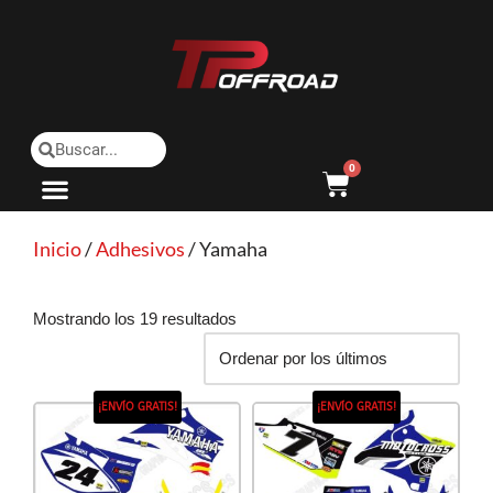
Saltar
al
contenido
0
Inicio
/
Adhesivos
/ Yamaha
Mostrando los 19 resultados
¡ENVÍO GRATIS!
¡ENVÍO GRATIS!