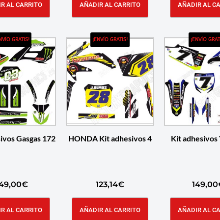
R AL CARRITO
AÑADIR AL CARRITO
AÑADIR AL C
NVÍO GRATIS!
¡ENVÍO GRATIS!
¡ENVÍO GRAT
sivos Gasgas 172
HONDA Kit adhesivos 4
Kit adhesivos
49,00
€
123,14
€
149,00
R AL CARRITO
AÑADIR AL CARRITO
AÑADIR AL C