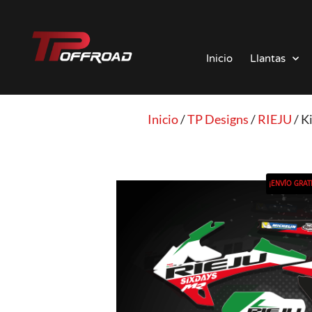
Saltar
al
Inicio
Llantas
contenido
Inicio
/
TP Designs
/
RIEJU
/ K
¡ENVÍO GRATI