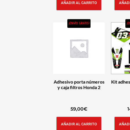
AÑADIR AL CARRITO
AÑADI
¡ENVÍO GRATIS!
¡E
Adhesivo porta números
Kit adhe
y caja filtros Honda 2
59,00
€
1
AÑADIR AL CARRITO
AÑADI