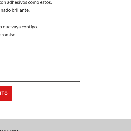
 con adhesivos como estos.
nado brillante.
o que vaya contigo.
promiso.
ITO