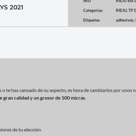
SKU
RIEJU SIX
YS 2021
Categorías
RIEJU
,
TP 
Etiquetas
adhesivos
,
s o te has cansado de su aspecto, es hora de cambiarlos por unos 
de gran calidad y un grosor de 500 micras
.
lores de tu elección