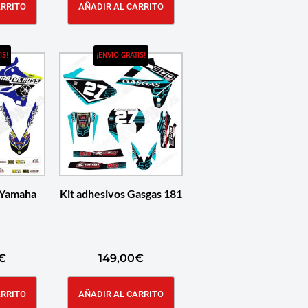
ARRITO
AÑADIR AL CARRITO
IS!
¡ENVÍO GRATIS!
 Yamaha
Kit adhesivos Gasgas 181
€
149,00
€
ARRITO
AÑADIR AL CARRITO