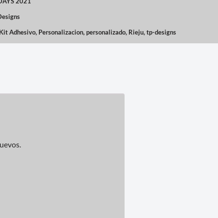
 DAYS 2021
Designs
Kit Adhesivo
,
Personalizacion
,
personalizado
,
Rieju
,
tp-designs
nuevos.