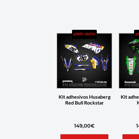
¡ENVÍO GRATIS!
¡E
Kit adhesivos Husaberg
Kit adh
Red Bull Rockstar
149,00
€
1