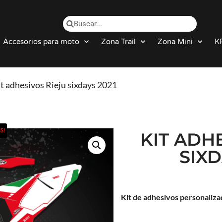
Accesorios para moto
Zona Trail
Zona Mini
K
it adhesivos Rieju sixdays 2021
S!
KIT ADH
SIXD
Kit de adhesivos personaliz