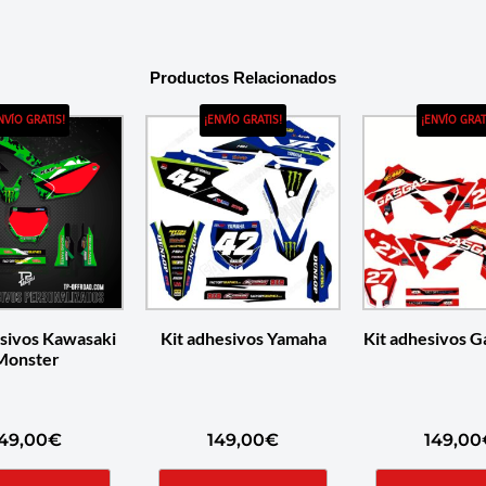
Productos Relacionados
NVÍO GRATIS!
¡ENVÍO GRATIS!
¡ENVÍO GRAT
esivos Kawasaki
Kit adhesivos Yamaha
Kit adhesivos G
Monster
49,00
€
149,00
€
149,00