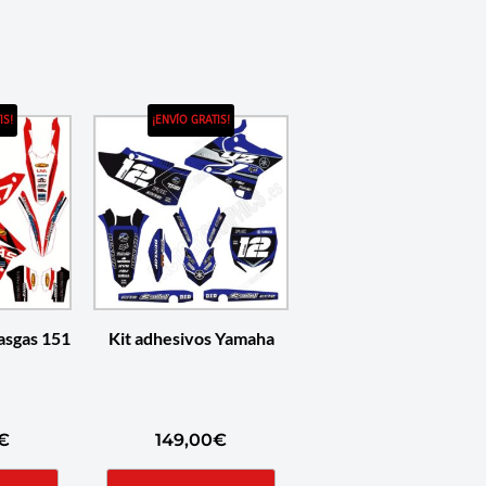
IS!
¡ENVÍO GRATIS!
asgas 151
Kit adhesivos Yamaha
€
149,00
€