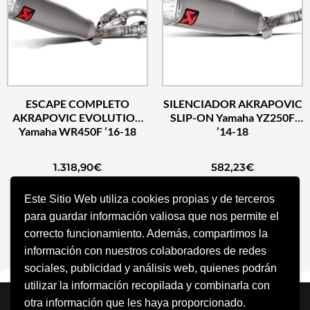
ESCAPE COMPLETO
SILENCIADOR AKRAPOVIC
AKRAPOVIC EVOLUTION
SLIP-ON Yamaha YZ250F
Yamaha WR450F ’16-18
’14-18
1.318,90
€
582,23
€
Este Sitio Web utiliza cookies propias y de terceros
AÑADIR AL CARRITO
AÑADIR AL CARRITO
para guardar información valiosa que nos permite el
correcto funcionamiento. Además, compartimos la
información con nuestros colaboradores de redes
sociales, publicidad y análisis web, quienes podrán
utilizar la información recopilada y combinarla con
Neve
| Funciona gracias a
WordPress
otra información que les haya proporcionado.