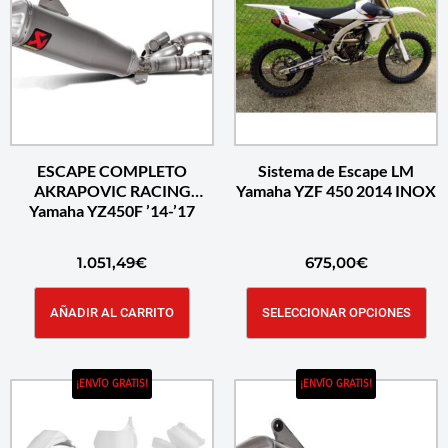
ESCAPE COMPLETO
Sistema de Escape LM
AKRAPOVIC RACING
Yamaha YZF 450 2014 INOX
Yamaha YZ450F ’14-’17
1.051,49
€
675,00
€
AÑADIR AL CARRITO
SELECCIONAR OPCIONES
¡ENVÍO GRATIS!
¡ENVÍO GRATIS!