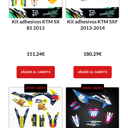
Kit adhesivos KTM SX
Kit adhesivos KTM SXF
85 2013
2013-2014
151,24
€
180,29
€
AÑADIR AL CARRITO
AÑADIR AL CARRITO
¡ENVÍO GRATIS!
¡ENVÍO GRATIS!