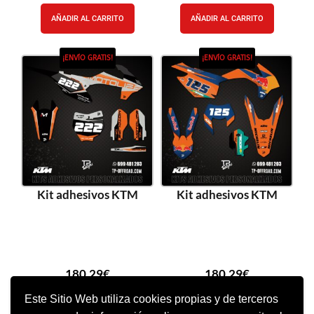
AÑADIR AL CARRITO
AÑADIR AL CARRITO
¡ENVÍO GRATIS!
¡ENVÍO GRATIS!
Kit adhesivos KTM
Kit adhesivos KTM
180,29
€
180,29
€
Este Sitio Web utiliza cookies propias y de terceros