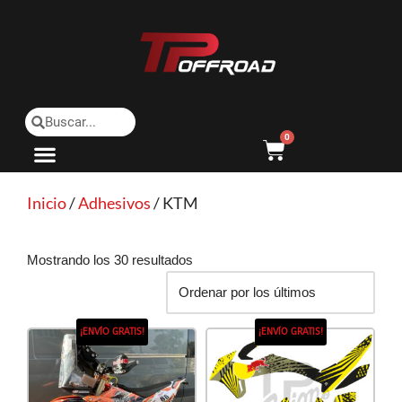
Saltar
al
contenido
0
Inicio
/
Adhesivos
/ KTM
Mostrando los 30 resultados
¡ENVÍO GRATIS!
¡ENVÍO GRATIS!