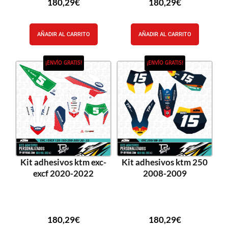
180,29
€
180,29
€
AÑADIR AL CARRITO
AÑADIR AL CARRITO
¡ENVÍO GRATIS!
¡ENVÍO GRATIS!
Kit adhesivos ktm exc-
Kit adhesivos ktm 250
excf 2020-2022
2008-2009
180,29
€
180,29
€