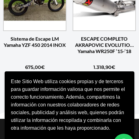
Sistema de Escape LM
ESCAPE COMPLETO
Yamaha YZF 450 2014 INOX
AKRAPOVIC EVOLUTION
Yamaha WR250F ’15-’18
675,00
€
1.318,90
€
Este Sitio Web utiliza cookies propias y de terceros
SELECCIONAR OPCIONES
AÑADIR AL CARRITO
para guardar información valiosa que nos permite el
correcto funcionamiento. Además, compartimos la
información con nuestros colaboradores de redes
sociales, publicidad y análisis web, quienes podrán
utilizar la información recopilada y combinarla con
Neve
| Funciona gracias a
WordPress
otra información que les haya proporcionado.
Aviso Legal
Política de cookies