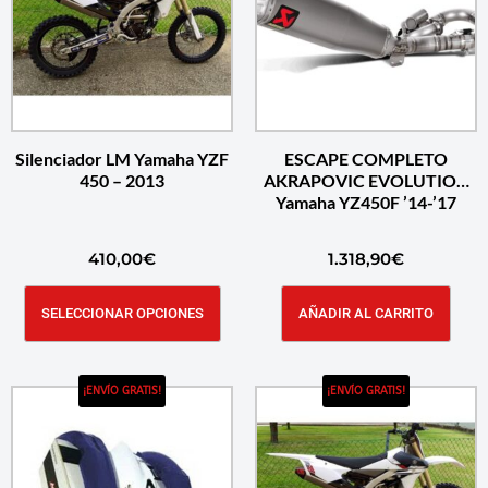
Silenciador LM Yamaha YZF
ESCAPE COMPLETO
450 – 2013
AKRAPOVIC EVOLUTION
Yamaha YZ450F ’14-’17
410,00
€
1.318,90
€
SELECCIONAR OPCIONES
AÑADIR AL CARRITO
¡ENVÍO GRATIS!
¡ENVÍO GRATIS!