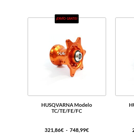
¡ENVÍO GRATIS!
HUSQVARNA Modelo
H
TC/TE/FE/FC
321,86
€
-
748,99
€