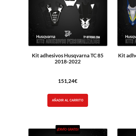
Kit adhesivos Husqvarna TC 85
Kit adh
2018-2022
151,24
€
AÑADIR AL CARRITO
¡ENVÍO GRATIS!