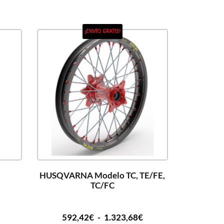
¡ENVÍO GRATIS!
HUSQVARNA Modelo TC, TE/FE,
TC/FC
592,42
€
-
1.323,68
€