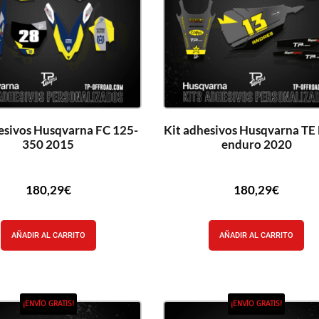
esivos Husqvarna FC 125-
Kit adhesivos Husqvarna TE
350 2015
enduro 2020
180,29
€
180,29
€
AÑADIR AL CARRITO
AÑADIR AL CARRITO
¡ENVÍO GRATIS!
¡ENVÍO GRATIS!