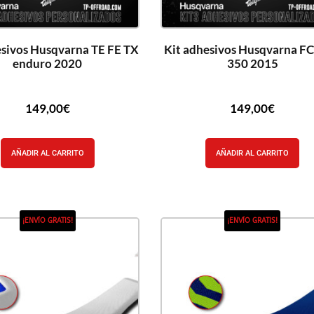
esivos Husqvarna TE FE TX
Kit adhesivos Husqvarna FC
enduro 2020
350 2015
149,00
€
149,00
€
AÑADIR AL CARRITO
AÑADIR AL CARRITO
¡ENVÍO GRATIS!
¡ENVÍO GRATIS!