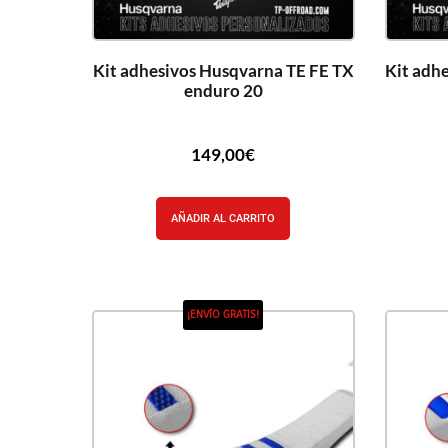
Kit adhesivos Husqvarna TE FE TX
Kit adh
enduro 20
149,00
€
AÑADIR AL CARRITO
¡ENVÍO GRATIS!