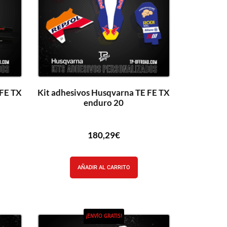
 FE TX
Kit adhesivos Husqvarna TE FE TX
enduro 20
180,29
€
AÑADIR AL CARRITO
¡ENVÍO GRATIS!