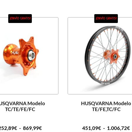
¡ENVÍO GRATIS!
¡ENVÍO GRATIS!
USQVARNA Modelo
HUSQVARNA Modelo
TC/TE/FE/FC
TE/FE,TC/FC
252,89
€
-
869,99
€
451,09
€
-
1.006,72
€