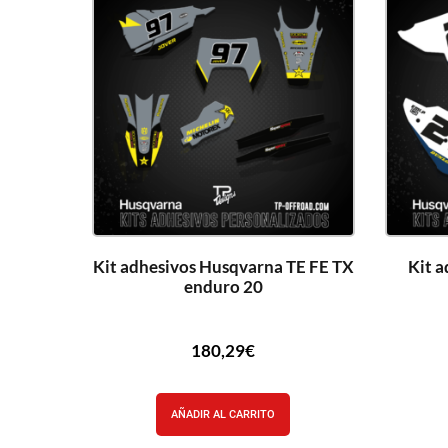
Kit adhesivos Husqvarna TE FE TX
Kit 
enduro 20
180,29
€
AÑADIR AL CARRITO