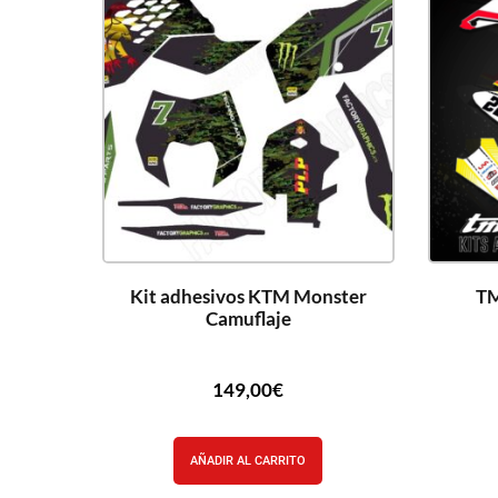
Kit adhesivos KTM Monster
TM
Camuflaje
149,00
€
AÑADIR AL CARRITO