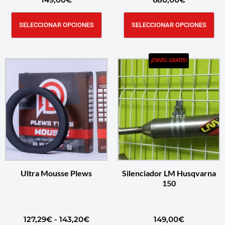
SELECCIONAR OPCIONES
SELECCIONAR OPCIONES
¡ENVÍO GRATIS!
Ultra Mousse Plews
Silenciador LM Husqvarna
150
127,29
€
-
143,20
€
149,00
€