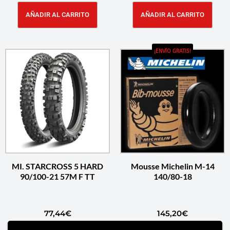
AÑADIR AL CARRITO
AÑADIR AL CARRITO
¡ENVÍO GRATIS!
MI. STARCROSS 5 HARD
Mousse Michelin M-14
90/100-21 57M F TT
140/80-18
77,44
€
145,20
€