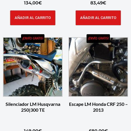
134,00
€
83,49
€
AÑADIR AL CARRITO
AÑADIR AL CARRITO
¡ENVÍO GRATIS!
¡ENVÍO GRATIS!
Silenciador LM Husqvarna
Escape LM Honda CRF 250 –
250|300 TE
2013
149,00
€
680,00
€