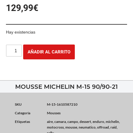
129,99
€
Hay existencias
AÑADIR AL CARRITO
MOUSSE MICHELIN M-15 90/90-21
SKU
M-15-1610587210
Categoría
Mousses
Etiquetas
aire
,
camara
,
campo
,
dessert
,
enduro
,
michelin
,
motocross
,
mousse
,
neumatico
,
offroad
,
raid
,
rally