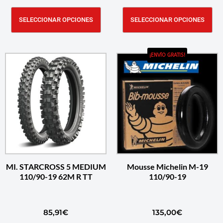
SELECCIONAR OPCIONES
SELECCIONAR OPCIONES
¡ENVÍO GRATIS!
MI. STARCROSS 5 MEDIUM
Mousse Michelin M-19
110/90-19 62M R TT
110/90-19
85,91
€
135,00
€