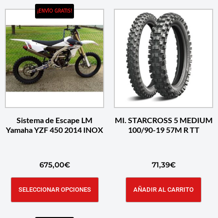
¡ENVÍO GRATIS!
Sistema de Escape LM
MI. STARCROSS 5 MEDIUM
Yamaha YZF 450 2014 INOX
100/90-19 57M R TT
675,00
€
71,39
€
SELECCIONAR OPCIONES
AÑADIR AL CARRITO