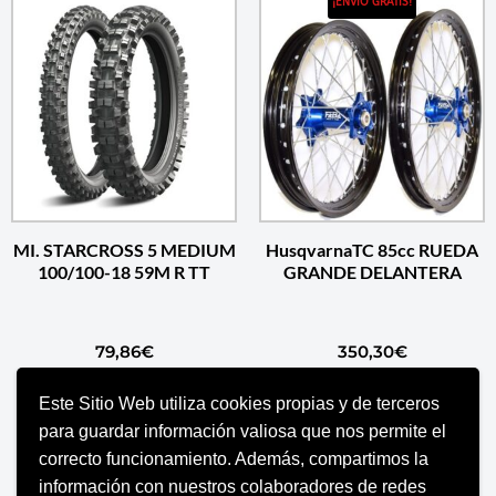
¡ENVÍO GRATIS!
MI. STARCROSS 5 MEDIUM
HusqvarnaTC 85cc RUEDA
100/100-18 59M R TT
GRANDE DELANTERA
79,86
€
350,30
€
Este Sitio Web utiliza cookies propias y de terceros
AÑADIR AL CARRITO
SELECCIONAR OPCIONES
para guardar información valiosa que nos permite el
correcto funcionamiento. Además, compartimos la
información con nuestros colaboradores de redes