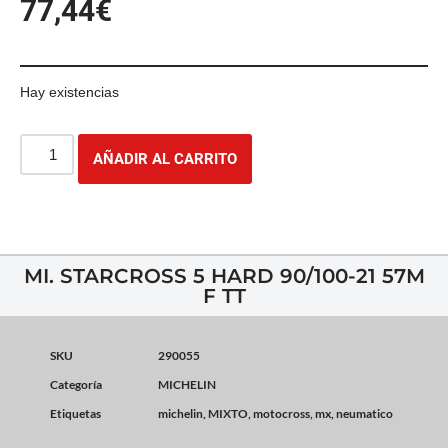
77,44
€
Hay existencias
AÑADIR AL CARRITO
MI. STARCROSS 5 HARD 90/100-21 57M
F TT
SKU
290055
Categoría
MICHELIN
Etiquetas
michelin
,
MIXTO
,
motocross
,
mx
,
neumatico