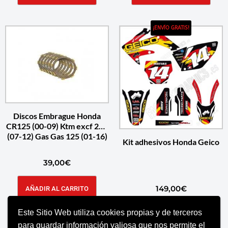
¡ENVÍO GRATIS!
Discos Embrague Honda
CR125 (00-09) Ktm excf 250
(07-12) Gas Gas 125 (01-16)
Kit adhesivos Honda Geico
39,00
€
149,00
€
AÑADIR AL CARRITO
Este Sitio Web utiliza cookies propias y de terceros
AÑADIR AL CARRITO
para guardar información valiosa que nos permite el