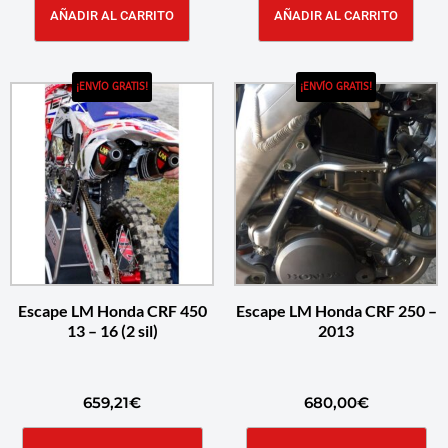
AÑADIR AL CARRITO
AÑADIR AL CARRITO
¡ENVÍO GRATIS!
¡ENVÍO GRATIS!
Escape LM Honda CRF 450
Escape LM Honda CRF 250 –
13 – 16 (2 sil)
2013
659,21
€
680,00
€