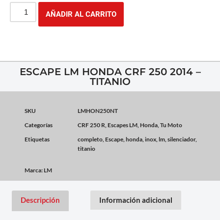
AÑADIR AL CARRITO
ESCAPE LM HONDA CRF 250 2014 –
TITANIO
SKU
LMHON250NT
Categorías
CRF 250 R
,
Escapes LM
,
Honda
,
Tu Moto
Etiquetas
completo
,
Escape
,
honda
,
inox
,
lm
,
silenciador
,
titanio
Marca:
LM
Descripción
Información adicional