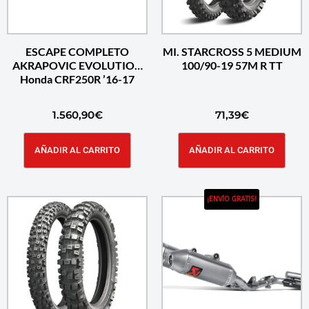
ESCAPE COMPLETO
MI. STARCROSS 5 MEDIUM
AKRAPOVIC EVOLUTION
100/90-19 57M R TT
Honda CRF250R ’16-17
1.560,90
€
71,39
€
AÑADIR AL CARRITO
AÑADIR AL CARRITO
¡ENVÍO GRATIS!