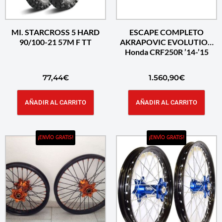
MI. STARCROSS 5 HARD
ESCAPE COMPLETO
90/100-21 57M F TT
AKRAPOVIC EVOLUTION
Honda CRF250R ’14-’15
77,44
€
1.560,90
€
AÑADIR AL CARRITO
AÑADIR AL CARRITO
¡ENVÍO GRATIS!
¡ENVÍO GRATIS!