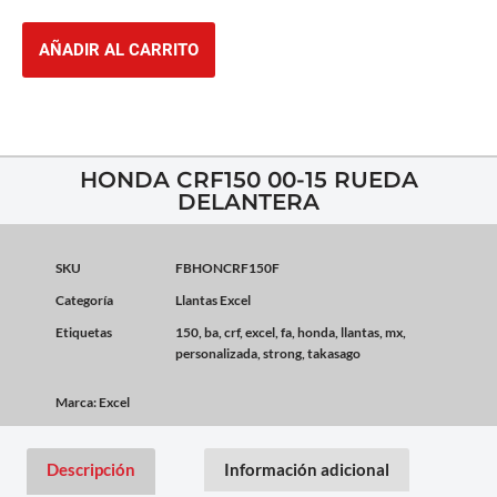
AÑADIR AL CARRITO
HONDA CRF150 00-15 RUEDA
DELANTERA
SKU
FBHONCRF150F
Categoría
Llantas Excel
Etiquetas
150
,
ba
,
crf
,
excel
,
fa
,
honda
,
llantas
,
mx
,
personalizada
,
strong
,
takasago
Marca:
Excel
Descripción
Información adicional