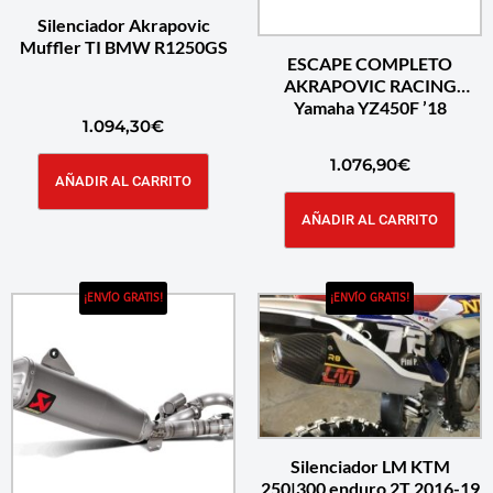
Silenciador Akrapovic
Muffler TI BMW R1250GS
ESCAPE COMPLETO
AKRAPOVIC RACING
Yamaha YZ450F ’18
1.094,30
€
1.076,90
€
AÑADIR AL CARRITO
AÑADIR AL CARRITO
¡ENVÍO GRATIS!
¡ENVÍO GRATIS!
Silenciador LM KTM
250|300 enduro 2T 2016-19