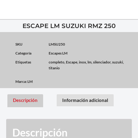
ESCAPE LM SUZUKI RMZ 250
SKU
LMSU250
Categoría
Escapes LM
Etiquetas
completo
,
Escape
,
inox
,
lm
,
silenciador
,
suzuki
,
titanio
Marca:
LM
Descripción
Información adicional
Descripción