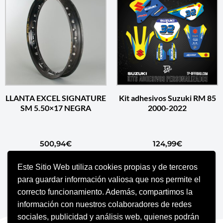
LLANTA EXCEL SIGNATURE
Kit adhesivos Suzuki RM 85
SM 5.50×17 NEGRA
2000-2022
500,94
€
124,99
€
Este Sitio Web utiliza cookies propias y de terceros
AÑADIR AL CARRITO
AÑADIR AL CARRITO
para guardar información valiosa que nos permite el
correcto funcionamiento. Además, compartimos la
información con nuestros colaboradores de redes
sociales, publicidad y análisis web, quienes podrán