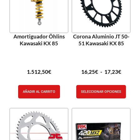
Amortiguador Öhlins
Corona Aluminio JT 50-
Kawasaki KX 85
51 Kawasaki KX 85
1.512,50
€
16,25
€
-
17,23
€
AÑADIR AL CARRITO
SELECCIONAR OPCIONES