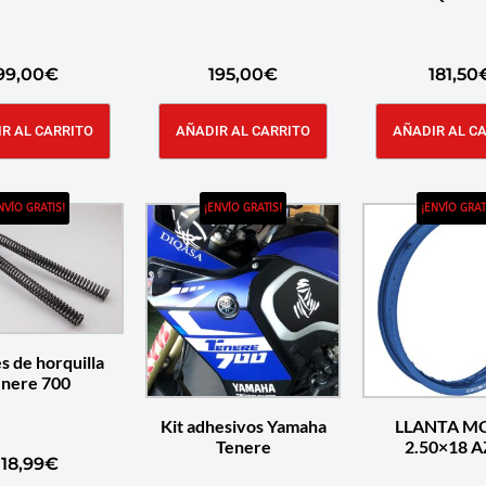
99,00
€
195,00
€
181,50
R AL CARRITO
AÑADIR AL CARRITO
AÑADIR AL C
NVÍO GRATIS!
¡ENVÍO GRATIS!
¡ENVÍO GRAT
s de horquilla
nere 700
Kit adhesivos Yamaha
LLANTA M
Tenere
2.50
118,99
€