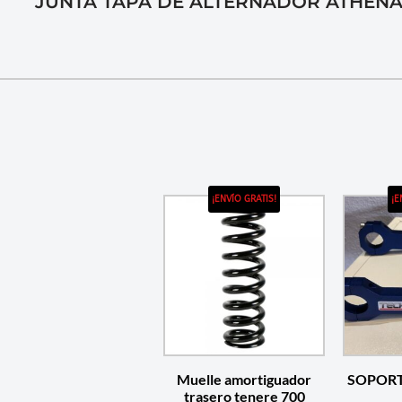
JUNTA TAPA DE ALTERNADOR ATHENA
¡ENVÍO GRATIS!
¡E
Muelle amortiguador
SOPOR
trasero tenere 700