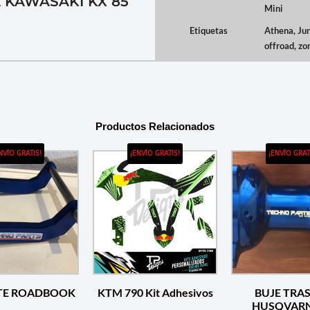
 KAWASAKI KX 85
Mini
Etiquetas
Athena
,
Jun
offroad
,
zo
Productos Relacionados
NVÍO GRATIS!
¡ENVÍO GRATIS!
¡ENVÍO GRAT
TE ROADBOOK
KTM 790 Kit Adhesivos
BUJE TRA
HUSQVARN