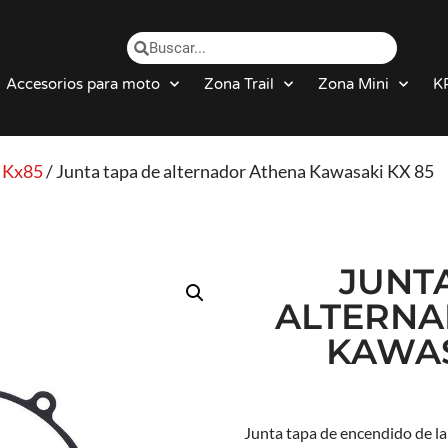
Accesorios para moto
Zona Trail
Zona Mini
K
/
Kx85
/ Junta tapa de alternador Athena Kawasaki KX 85
JUNT
ALTERNA
KAWAS
Junta tapa de encendido de l