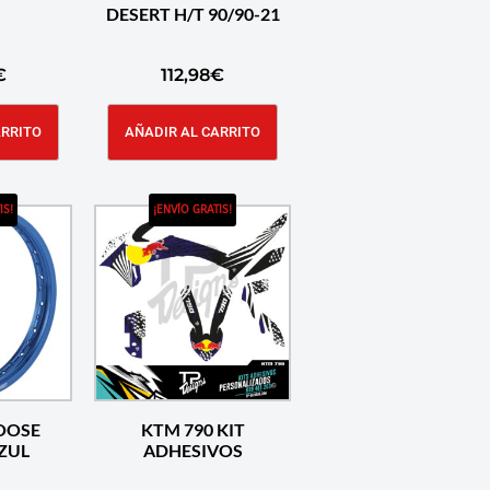
DESERT H/T 90/90-21
€
112,98
€
ARRITO
AÑADIR AL CARRITO
IS!
¡ENVÍO GRATIS!
OOSE
KTM 790 KIT
×18 AZUL
ADHESIVOS