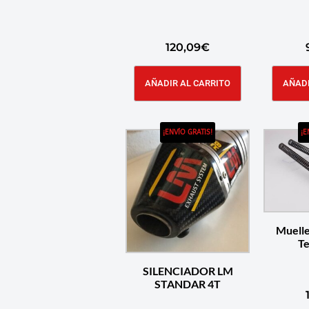
120,09
€
AÑADIR AL CARRITO
AÑADI
¡ENVÍO GRATIS!
¡E
Muelle
Te
SILENCIADOR LM
STANDAR 4T