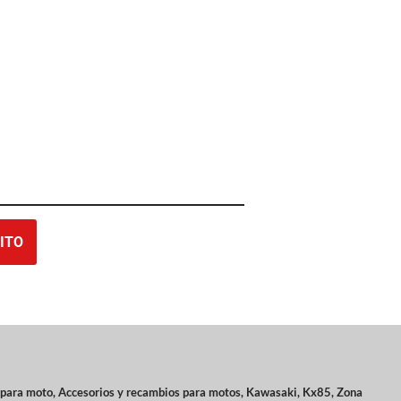
ITO
 para moto
,
Accesorios y recambios para motos
,
Kawasaki
,
Kx85
,
Zona