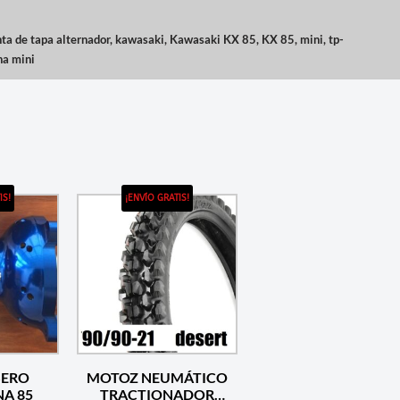
ta de tapa alternador
,
kawasaki
,
Kawasaki KX 85
,
KX 85
,
mini
,
tp-
na mini
IS!
¡ENVÍO GRATIS!
SERO
MOTOZ NEUMÁTICO
A 85
TRACTIONADOR