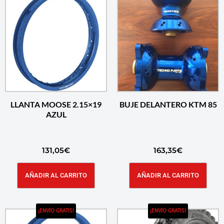
LLANTA MOOSE 2.15×19
BUJE DELANTERO KTM 85
AZUL
131,05
€
163,35
€
AÑADIR AL CARRITO
AÑADIR AL CARRITO
¡ENVÍO GRATIS!
¡ENVÍO GRATIS!