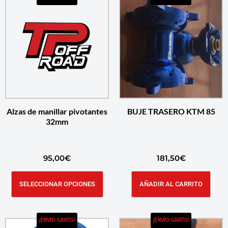
Alzas de manillar pivotantes
BUJE TRASERO KTM 85
32mm
95,00
€
181,50
€
SELECCIONAR OPCIONES
AÑADIR AL CARRITO
¡ENVÍO GRATIS!
¡ENVÍO GRATIS!