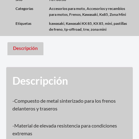
Categorías
Accesorios para moto
,
Accesorios y recambios
para motos
,
Frenos
,
Kawasaki
,
Kx85
,
Zona Mini
Etiquetas
kawasaki
,
Kawasaki KX 85
,
KX 85
,
mini
,
pastillas
de freno
,
tp-offroad
,
trw
,
zona mini
Descripción
Descripción
-Compuesto de metal sinterizado para los frenos
delanteros y traseros
-Material de elevada resistencia para condiciones
extremas