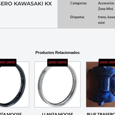
SERO KAWASAKI KX
Categorías
Accesorios
Zona Mini
Etiquetas
freno
,
kawa
mini
Productos Relacionados
NVÍO GRATIS!
¡ENVÍO GRATIS!
¡ENVÍO GRAT
NTA MOOSE
LLANTA MOOSE
BUJE TRASE