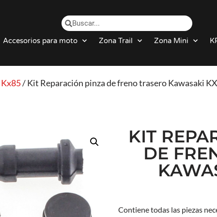
Accesorios para moto
Zona Trail
Zona Mini
K
/
Kx85
/ Kit Reparación pinza de freno trasero Kawasaki K
KIT REPA
DE FRE
KAWAS
Contiene todas las piezas nece