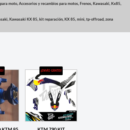
 para moto
,
Accesorios y recambios para motos
,
Frenos
,
Kawasaki
,
Kx85
,
saki
,
Kawasaki KX 85
,
kit reparación
,
KX 85
,
mini
,
tp-offroad
,
zona
IS!
¡ENVÍO GRATIS!
RO KTM 85
KTM 790 KIT