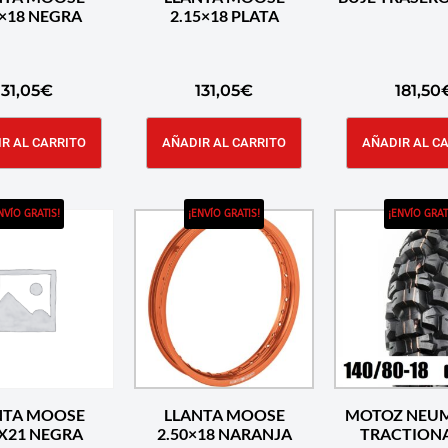
2.15×18 NEGRA
2.15×18 PLATA
131,05
€
131,05
€
181,50
R AL CARRITO
AÑADIR AL CARRITO
AÑADIR AL C
NVÍO GRATIS!
¡ENVÍO GRATIS!
¡ENVÍO GRAT
NTA MOOSE
LLANTA MOOSE
MOTOZ NEU
1.60X21 NEGRA
2.50×18 NARANJA
TRACTION