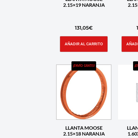
2.15×19 NARANJA
131,05
€
AÑADIR AL CARRITO
AÑADI
¡ENVÍO GRATIS!
¡E
LLANTA MOOSE
LLA
2.15×18 NARANJA