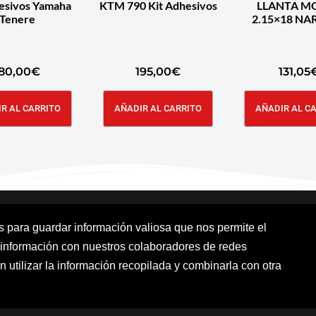
hesivos Yamaha
KTM 790 Kit Adhesivos
LLANTA M
Tenere
2.15×1
80,00
€
195,00
€
131,05
R AL CARRITO
AÑADIR AL CARRITO
AÑADIR AL C
os para guardar información valiosa que nos permite el
 información con nuestros colaboradores de redes
Aviso Legal
Política de cookies
Polít
n utilizar la información recopilada y combinarla con otra