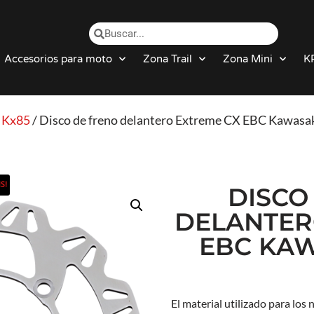
Accesorios para moto
Zona Trail
Zona Mini
K
/
Kx85
/ Disco de freno delantero Extreme CX EBC Kawasa
S!
DISCO
DELANTER
EBC KAW
El material utilizado para los