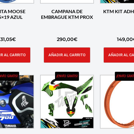
NTA MOOSE
CAMPANA DE
KTM KIT ADH
2.15×19 AZUL
EMBRAGUE KTM PROX
131,05
€
290,00
€
149,00
R AL CARRITO
AÑADIR AL CARRITO
AÑADIR AL C
NVÍO GRATIS!
¡ENVÍO GRATIS!
¡ENVÍO GRAT