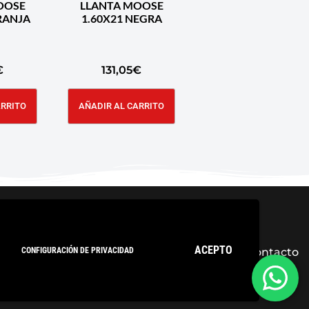
OOSE
LLANTA MOOSE
8 NARANJA
1.60X21 NEGRA
€
131,05
€
ARRITO
AÑADIR AL CARRITO
ACEPTO
CONFIGURACIÓN DE PRIVACIDAD
ica de privacidad
Condiciones Generales
Contacto