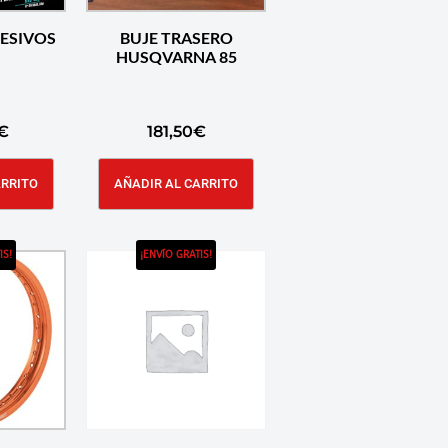
ESIVOS
BUJE TRASERO
HUSQVARNA 85
€
181,50
€
ARRITO
AÑADIR AL CARRITO
IS!
¡ENVÍO GRATIS!