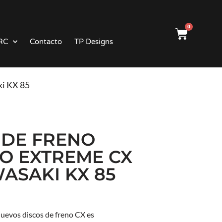
0
RC
Contacto
TP Designs
ki KX 85
 DE FRENO
O EXTREME CX
ASAKI KX 85
 nuevos discos de freno CX es