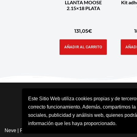
LLANTA MOOSE
Kit ad
2.15×18 PLATA
131,05
€
1
AÑADIR AL CARRITO
AÑADI
Este Sitio Web utiliza cookies propias y de tercer
correcto funcionamiento. Además, compartimos la
sociales, publicidad y análisis web, quienes podrá
información que les haya proporcionado.
Neve
| Funciona gracias a
WordPress