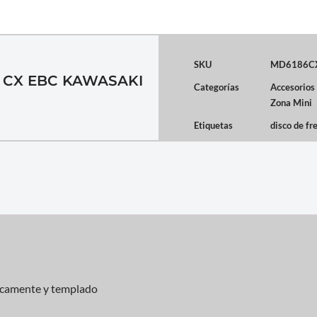
SKU
MD6186C
 CX EBC KAWASAKI
Categorías
Accesorios
Zona Mini
Etiquetas
disco de fr
micamente y templado