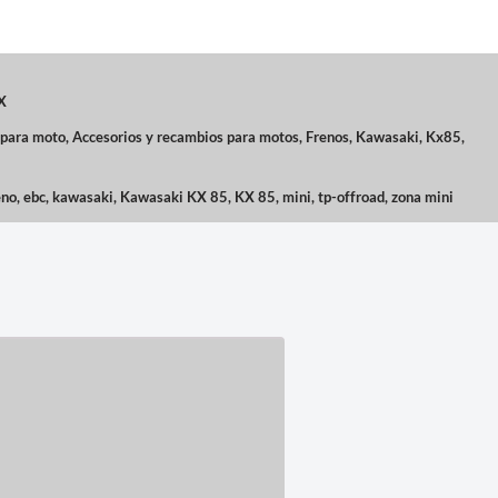
X
 para moto
,
Accesorios y recambios para motos
,
Frenos
,
Kawasaki
,
Kx85
,
eno
,
ebc
,
kawasaki
,
Kawasaki KX 85
,
KX 85
,
mini
,
tp-offroad
,
zona mini