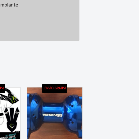
limpiante
IS!
¡ENVÍO GRATIS!