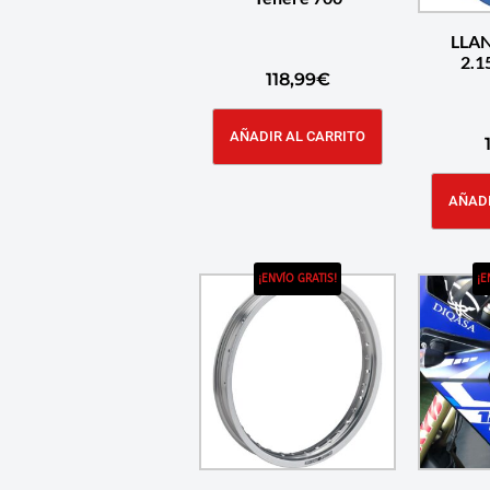
LLA
118,99
€
AÑADIR AL CARRITO
AÑADI
¡ENVÍO GRATIS!
¡E