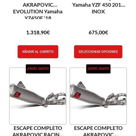
AKRAPOVIC
Yamaha YZF 450 2014
EVOLUTION Yamaha
INOX
YZ450F ’18
1.318,90
€
675,00
€
AÑADIR AL CARRITO
SELECCIONAR OPCIONES
¡ENVÍO GRATIS!
¡ENVÍO GRATIS!
ESCAPE COMPLETO
ESCAPE COMPLETO
AKRAPOVIC RACING
AKRAPOVIC