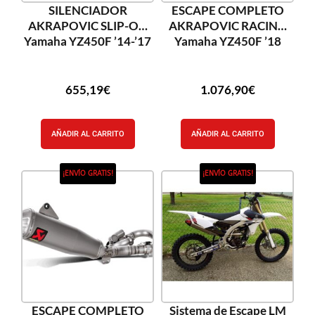
SILENCIADOR
ESCAPE COMPLETO
AKRAPOVIC SLIP-ON
AKRAPOVIC RACING
Yamaha YZ450F ’14-’17
Yamaha YZ450F ’18
655,19
€
1.076,90
€
AÑADIR AL CARRITO
AÑADIR AL CARRITO
¡ENVÍO GRATIS!
¡ENVÍO GRATIS!
ESCAPE COMPLETO
Sistema de Escape LM