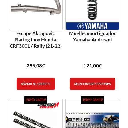
Escape Akrapovic
Muelle amortiguador
Racing Inox Honda
Yamaha Andreani
CRF300L / Rally (21-22)
295,08
€
121,00
€
AÑADIR AL CARRITO
SELECCIONAR OPCIONES
¡ENVÍO GRATIS!
¡ENVÍO GRATIS!