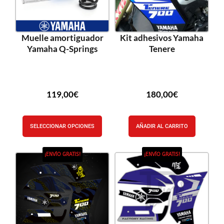
Muelle amortiguador
Kit adhesivos Yamaha
Yamaha Q-Springs
Tenere
119,00
€
180,00
€
SELECCIONAR OPCIONES
AÑADIR AL CARRITO
¡ENVÍO GRATIS!
¡ENVÍO GRATIS!