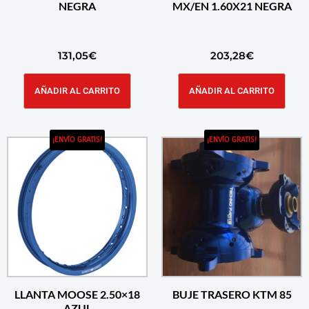
NEGRA
MX/EN 1.60X21 NEGRA
131,05
€
203,28
€
AÑADIR AL CARRITO
AÑADIR AL CARRITO
¡ENVÍO GRATIS!
¡ENVÍO GRATIS!
LLANTA MOOSE 2.50×18
BUJE TRASERO KTM 85
AZUL