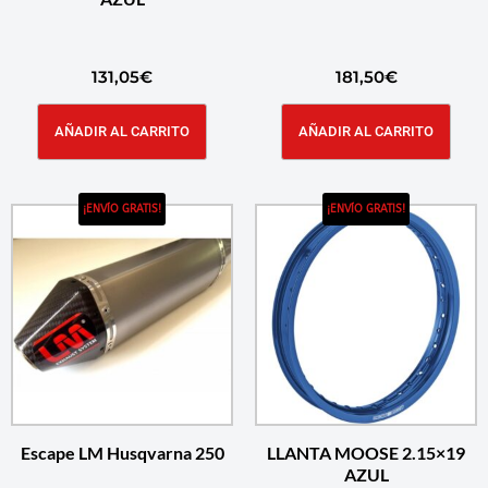
131,05
€
181,50
€
AÑADIR AL CARRITO
AÑADIR AL CARRITO
¡ENVÍO GRATIS!
¡ENVÍO GRATIS!
Escape LM Husqvarna 250
LLANTA MOOSE 2.15×19
AZUL