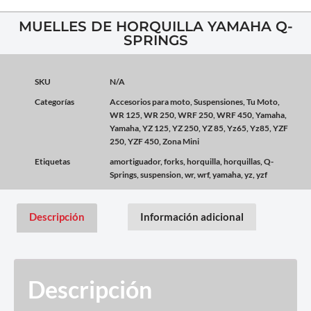
MUELLES DE HORQUILLA YAMAHA Q-
SPRINGS
SKU
N/A
Categorías
Accesorios para moto
,
Suspensiones
,
Tu Moto
,
WR 125
,
WR 250
,
WRF 250
,
WRF 450
,
Yamaha
,
Yamaha
,
YZ 125
,
YZ 250
,
YZ 85
,
Yz65
,
Yz85
,
YZF
250
,
YZF 450
,
Zona Mini
Etiquetas
amortiguador
,
forks
,
horquilla
,
horquillas
,
Q-
Springs
,
suspension
,
wr
,
wrf
,
yamaha
,
yz
,
yzf
Descripción
Información adicional
Descripción