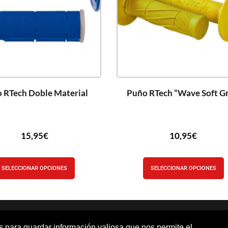
 RTech Doble Material
Puño RTech “Wave Soft Gr
15,95
€
10,95
€
SELECCIONAR OPCIONES
SELECCIONAR OPCIONES
os para guardar información valiosa que nos permite el