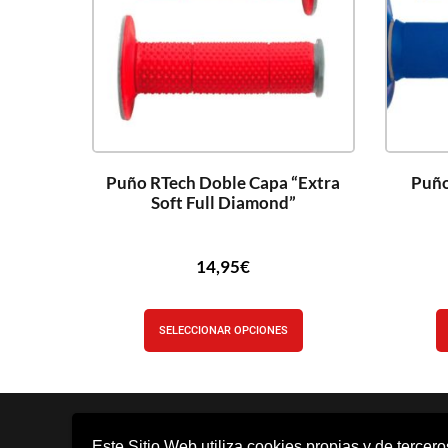
Puño RTech Doble Capa “Extra
Puño
Soft Full Diamond”
14,95
€
SELECCIONAR OPCIONES
Este Sitio Web utiliza cookies propias y de tercer