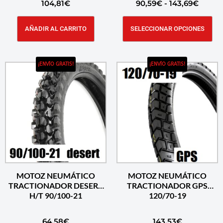
104,81
€
90,59
€
-
143,69
€
AÑADIR AL CARRITO
SELECCIONAR OPCIONES
¡ENVÍO GRATIS!
¡ENVÍO GRATIS!
MOTOZ NEUMÁTICO
MOTOZ NEUMÁTICO
TRACTIONADOR DESERT
TRACTIONADOR GPS
H/T 90/100-21
120/70-19
64,58
€
143,53
€